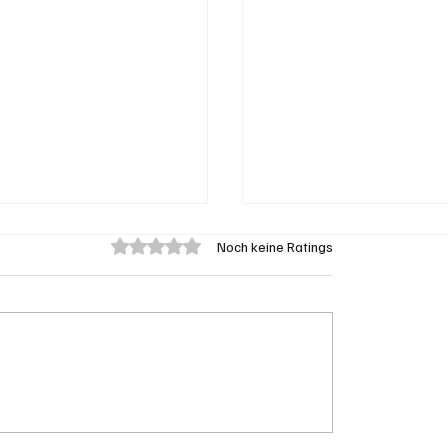
Mit 0 von 5 Sternen bewertet.
Noch keine Ratings
ine Gratis-Online-
Social Media: Immer 
 mit Webradios die
konsumieren nur,
zer Medienwelt
veröffentlichen aber 