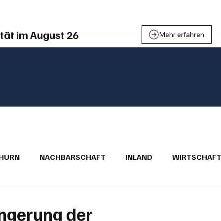
tät im August 26
Mehr erfahren
THURN
NACHBARSCHAFT
INLAND
WIRTSCHAF
BRIEFE
PUBLIREPORTAGEN
TOPSTORY
MUGA'
ängerung der