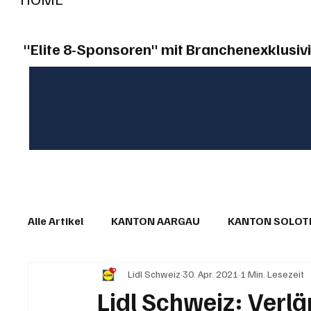
"Elite 8-Sponsoren" mit Branchenexklusivi
Alle Artikel
KANTON AARGAU
KANTON SOLO
Lidl Schweiz
30. Apr. 2021
1 Min. Lesezeit
IN EIGENER SACHE
KOMMENTARE
LESER
Lidl Schweiz: Verl