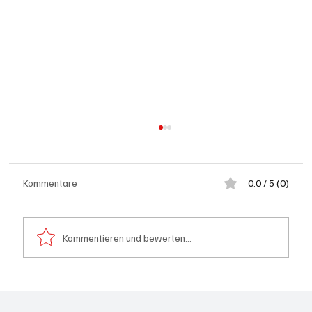
Kommentare
0.0 / 5 (0)
Kommentieren und bewerten...
Wie kleine Gratis-Online-Medien mit
Webradios die Schweizer Medienwelt