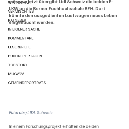
müssen. Jetzt übergibt Lidl Schweiz die beiden E-
WIRTSCHAFT
LKW an die Berner Fachhochschule BFH. Dort 
VERMISCHTES
könnte den ausgedienten Lastwagen neues Leben 
RATGEBER
eingehaucht werden.
IN EIGENER SACHE
KOMMENTARE
LESERBRIEFE
PUBLIREPORTAGEN
TOPSTORY
MUGA'26
GEMEINDEPORTRÄTS
Foto: obs/LIDL Schweiz
In einem Forschungsprojekt erhalten die beiden 