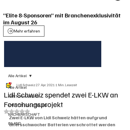
"Elite 8-Sponsoren" mit Branchenexklusivität
im August 26
Mehr erfahren
Alle Artikel
Lidl Schweiz
27. Apr. 2021
1 Min. Lesezeit
Alle Artikel
Lidl Schweiz spendet zwei E-LKW an
KANTON AARGAU
Forschungsprojekt
KANTON SOLOTHURN
Mit NaN von 5 Sternen bewertet.
NACHBARSCHAFT
Zwei E-LKW von Lidl Schweiz hätten aufgrund 
INLAND
altersschwacher Batterien verschrottet werden 