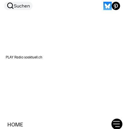
Suchen
PLAY Radio soaktuell.ch
HOME