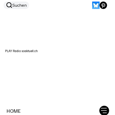
Suchen
PLAY Radio soaktuell.ch
HOME