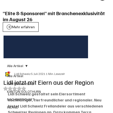
"Elite 8-Sponsoren" mit Branchenexklusivität
im August 26
Mehr erfahren
Alle Artikel
Lidl Schweiz
5. Juli 2021
1 Min. Lesezeit
Alle Artikel
Lidl jetzt mit Eiern aus der Region
KANTON AARGAU
Mit NaN von 5 Sternen bewertet.
KANTON SOLOTHURN
Lidl Schweiz gestaltet sein Eiersortiment 
NACHBARSCHAFT
nachhaltiger, tierfreundlicher und regionaler. Neu 
bietet Lidl Schweiz Freilandeier aus verschiedenen 
INLAND
Schweizer Regionen an. Dazu kommen Terra 