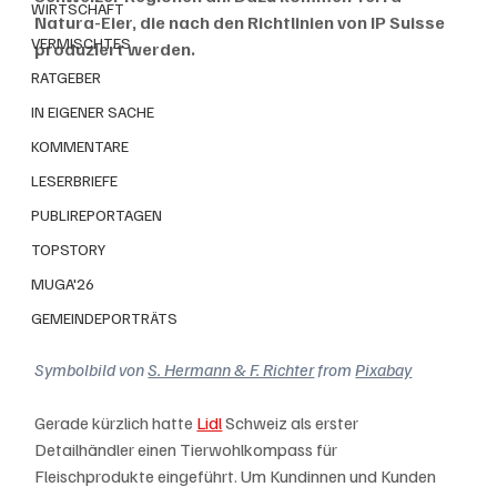
WIRTSCHAFT
Natura-Eier, die nach den Richtlinien von IP Suisse 
VERMISCHTES
produziert werden.
RATGEBER
IN EIGENER SACHE
KOMMENTARE
LESERBRIEFE
PUBLIREPORTAGEN
TOPSTORY
MUGA'26
GEMEINDEPORTRÄTS
Symbolbild von 
S. Hermann & F. Richter
 from 
Pixabay
Gerade kürzlich hatte 
Lidl
 Schweiz als erster 
Detailhändler einen Tierwohlkompass für 
Fleischprodukte eingeführt. Um Kundinnen und Kunden 