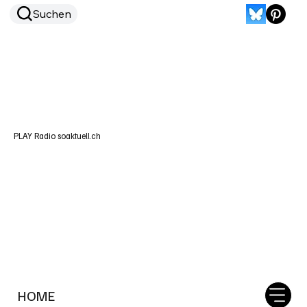
Suchen
PLAY Radio soaktuell.ch
HOME