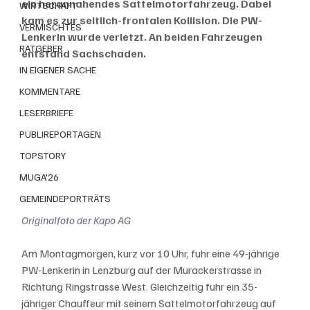
ein herannahendes Sattelmotorfahrzeug. Dabei 
WIRTSCHAFT
kam es zur seitlich-frontalen Kollision. Die PW-
VERMISCHTES
Lenkerin wurde verletzt. An beiden Fahrzeugen 
RATGEBER
entstand Sachschaden.
IN EIGENER SACHE
KOMMENTARE
LESERBRIEFE
PUBLIREPORTAGEN
TOPSTORY
MUGA'26
GEMEINDEPORTRÄTS
Originalfoto der Kapo AG
Am Montagmorgen, kurz vor 10 Uhr, fuhr eine 49-jährige 
PW-Lenkerin in Lenzburg auf der Murackerstrasse in 
Richtung Ringstrasse West. Gleichzeitig fuhr ein 35-
jähriger Chauffeur mit seinem Sattelmotorfahrzeug auf 