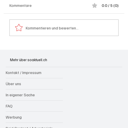
Kommentare
0.0 / 5 (0)
Kommentieren und bewerten...
Badi Seengen: 62-jährige Frau von
Badegast tätlich angegriffen (Zeugen
Mehr über soaktuell.ch
gesucht)
Kontakt / Impressum
Über uns
In eigener Sache
FAQ
Werbung