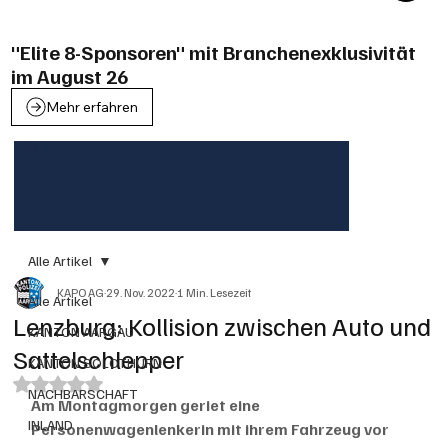
"Elite 8-Sponsoren" mit Branchenexklusivität
im August 26
Mehr erfahren
Alle Artikel
KAPO AG
29. Nov. 2022
1 Min. Lesezeit
Alle Artikel
Lenzburg: Kollision zwischen Auto und
KANTON AARGAU
Sattelschlepper
KANTON SOLOTHURN
Mit NaN von 5 Sternen bewertet.
NACHBARSCHAFT
Am Montagmorgen geriet eine 
INLAND
Personenwagenlenkerin mit ihrem Fahrzeug vor 