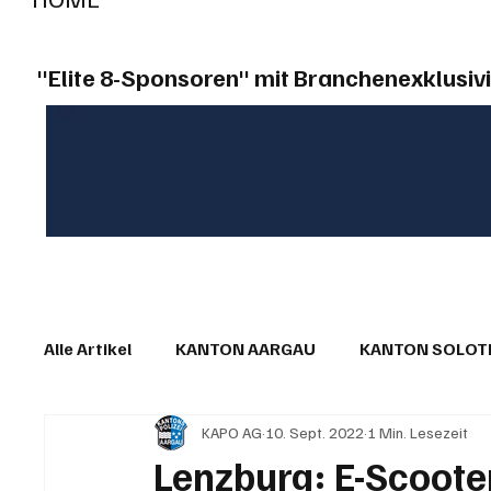
"Elite 8-Sponsoren" mit Branchenexklusivi
Alle Artikel
KANTON AARGAU
KANTON SOLO
KAPO AG
10. Sept. 2022
1 Min. Lesezeit
IN EIGENER SACHE
KOMMENTARE
LESER
Lenzburg: E-Scooter