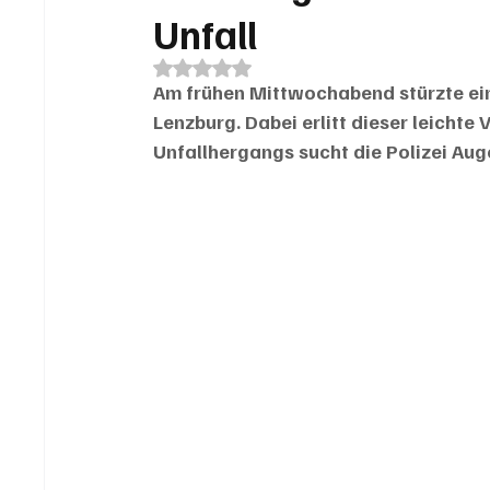
Unfall
Mit NaN von 5 Sternen bewertet.
Am frühen Mittwochabend stürzte ein
Lenzburg. Dabei erlitt dieser leicht
Unfallhergangs sucht die Polizei Au