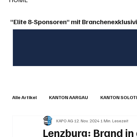
"Elite 8-Sponsoren" mit Branchenexklusivi
Alle Artikel
KANTON AARGAU
KANTON SOLO
KAPO AG
12. Nov. 2024
1 Min. Lesezeit
IN EIGENER SACHE
KOMMENTARE
LESER
Lenzburg: Brand in 