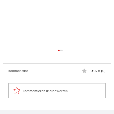
Kommentare
0.0 / 5 (0)
Kommentieren und bewerten...
Kölliken: 66-jähriger E-Roller-Fahrer bei