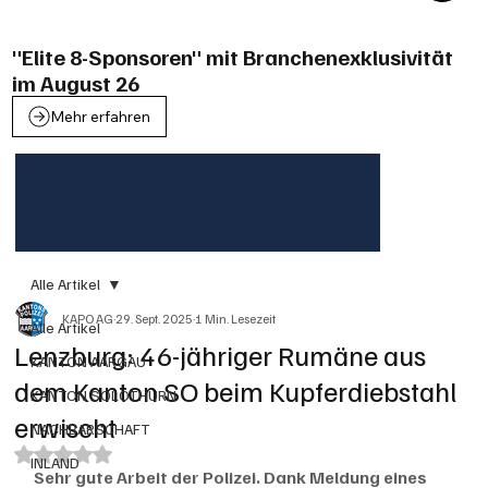
"Elite 8-Sponsoren" mit Branchenexklusivität
im August 26
Mehr erfahren
Alle Artikel
KAPO AG
29. Sept. 2025
1 Min. Lesezeit
Alle Artikel
Lenzburg: 46-jähriger Rumäne aus
KANTON AARGAU
dem Kanton SO beim Kupferdiebstahl
KANTON SOLOTHURN
erwischt
NACHBARSCHAFT
Mit NaN von 5 Sternen bewertet.
INLAND
Sehr gute Arbeit der Polizei. Dank Meldung eines 