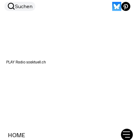
Suchen
PLAY Radio soaktuell.ch
HOME