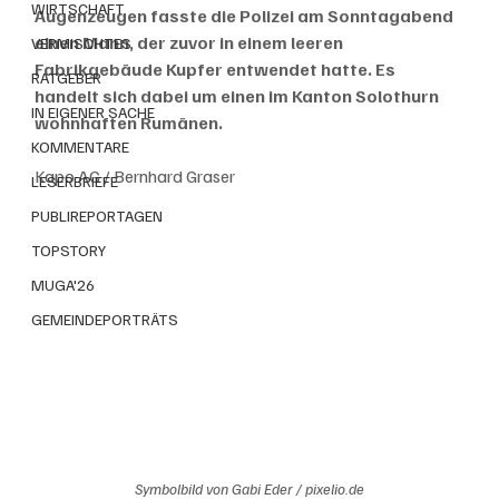
WIRTSCHAFT
Augenzeugen fasste die Polizei am Sonntagabend 
einen Mann, der zuvor in einem leeren 
VERMISCHTES
Fabrikgebäude Kupfer entwendet hatte. Es 
RATGEBER
handelt sich dabei um einen im Kanton Solothurn 
IN EIGENER SACHE
wohnhaften Rumänen. 
KOMMENTARE
Kapo AG / Bernhard Graser
LESERBRIEFE
PUBLIREPORTAGEN
TOPSTORY
MUGA'26
GEMEINDEPORTRÄTS
Symbolbild von Gabi Eder / pixelio.de