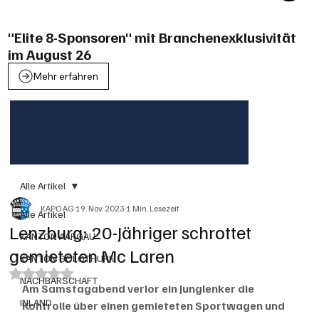
"Elite 8-Sponsoren" mit Branchenexklusivität
im August 26
Mehr erfahren
Alle Artikel
KAPO AG
19. Nov. 2023
1 Min. Lesezeit
Alle Artikel
Lenzburg: 20-Jähriger schrottet
KANTON AARGAU
gemieteten Mc Laren
KANTON SOLOTHURN
Mit NaN von 5 Sternen bewertet.
NACHBARSCHAFT
Am Samstagabend verlor ein Junglenker die 
INLAND
Kontrolle über einen gemieteten Sportwagen und 