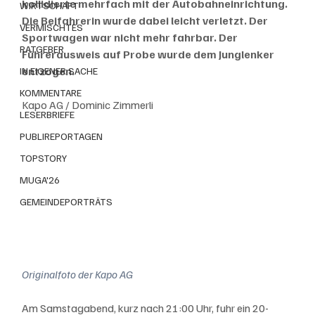
kollidierte mehrfach mit der Autobahneinrichtung. 
WIRTSCHAFT
Die Beifahrerin wurde dabei leicht verletzt. Der 
VERMISCHTES
Sportwagen war nicht mehr fahrbar. Der 
RATGEBER
Führerausweis auf Probe wurde dem Junglenker 
entzogen.
IN EIGENER SACHE
KOMMENTARE
Kapo AG / Dominic Zimmerli
LESERBRIEFE
PUBLIREPORTAGEN
TOPSTORY
MUGA'26
GEMEINDEPORTRÄTS
Originalfoto der Kapo AG
Am Samstagabend, kurz nach 21:00 Uhr, fuhr ein 20-