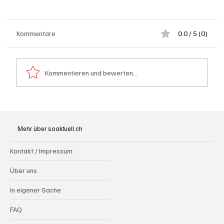
Kommentare
0.0 / 5 (0)
Kommentieren und bewerten...
Spürnasen im Dauereinsatz: Der Aargau ist
die Schweizer Hochburg der Polizeihunde
Mehr über soaktuell.ch
Kontakt / Impressum
Über uns
In eigener Sache
FAQ