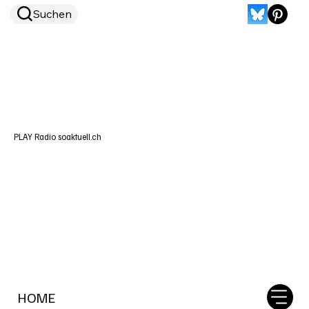
Suchen
PLAY Radio soaktuell.ch
HOME