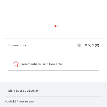
Kommentare
0.0 / 5 (0)
Kommentieren und bewerten...
Kölliken: 66-jähriger E-Roller-Fahrer bei
Kollision mit Auto tödlich verletzt
Mehr über soaktuell.ch
Kontakt / Impressum