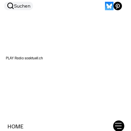
Suchen
PLAY Radio soaktuell.ch
HOME