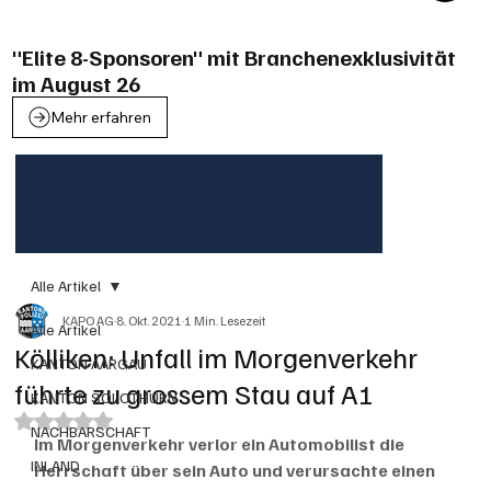
"Elite 8-Sponsoren" mit Branchenexklusivität
im August 26
Mehr erfahren
Alle Artikel
KAPO AG
8. Okt. 2021
1 Min. Lesezeit
Alle Artikel
Kölliken: Unfall im Morgenverkehr
KANTON AARGAU
führte zu grossem Stau auf A1
KANTON SOLOTHURN
Mit NaN von 5 Sternen bewertet.
NACHBARSCHAFT
Im Morgenverkehr verlor ein Automobilist die 
INLAND
Herrschaft über sein Auto und verursachte einen 