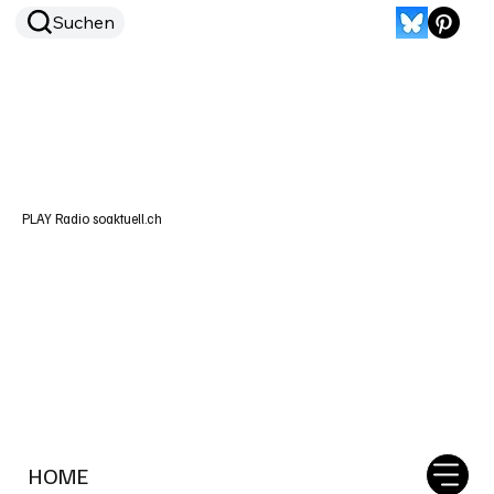
Suchen
PLAY Radio soaktuell.ch
HOME