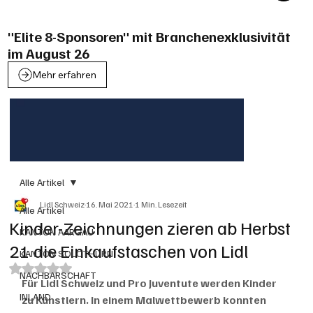
"Elite 8-Sponsoren" mit Branchenexklusivität
im August 26
Mehr erfahren
Alle Artikel
Lidl Schweiz
16. Mai 2021
1 Min. Lesezeit
Alle Artikel
Kinder-Zeichnungen zieren ab Herbst
KANTON AARGAU
21 die Einkaufstaschen von Lidl
KANTON SOLOTHURN
Mit NaN von 5 Sternen bewertet.
NACHBARSCHAFT
Für Lidl Schweiz und Pro Juventute werden Kinder 
INLAND
zu Künstlern. In einem Malwettbewerb konnten 