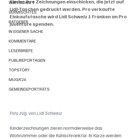
Kinder ihre Zeichnungen einschicken, die jetzt auf 
WIRTSCHAFT
Lidl-Taschen gedruckt werden. Pro verkaufte 
VERMISCHTES
Einkaufstasche wird Lidl Schweiz 1 Franken an Pro 
RATGEBER
Juventute spenden.
IN EIGENER SACHE
KOMMENTARE
LESERBRIEFE
PUBLIREPORTAGEN
TOPSTORY
MUGA'26
GEMEINDEPORTRÄTS
Foto zVg. von Lidl Schweiz
Kinderzeichnungen zieren normalerweise das 
Wohnzimmer oder die Kühlschranktür. In Kürze werden 