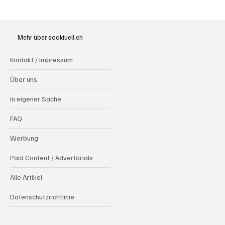
Wie kleine Gratis-Online-Medien mit
Webradios die Schweizer Medienwelt
Mehr über soaktuell.ch
aufrütteln
Kontakt / Impressum
Über uns
In eigener Sache
FAQ
Werbung
Paid Content / Advertorials
Alle Artikel
Datenschutzrichtlinie