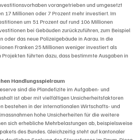
Investitionsvorhaben vorangetrieben und umgesetzt 
 17 Millionen oder 7 Prozent mehr investiert. Im 
estitionen um 51 Prozent auf rund 106 Millionen 
nvestitionen bei Gebäuden zurückzuführen, zum Beispiel 
 oder das neue Polizeigebäude in Aarau. In die 
ionen Franken 25 Millionen weniger investiert als 
n Projekten führten dazu, dass bestimmte Ausgaben in 
ichen Handlungsspielraum
serve sind die Plandefizite im Aufgaben- und 
halt ist aber mit vielfältigen Unsicherheitsfaktoren 
en bestehen in der internationalen Wirtschafts- und 
llmassnahmen hohe Unsicherheiten für die weitere 
en sich erhebliche Mehrbelastungen ab, beispielsweise 
akets des Bundes. Gleichzeitig steht auf kantonaler 
ner deutlichen Senkung des Steuerfusses im Raum. Diese 