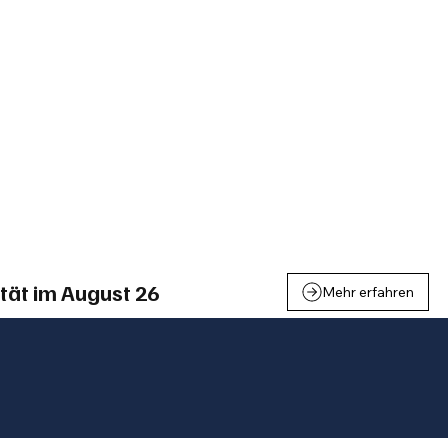
einden
Nachbarschaft
Inland
Wirtschaft
Leben
We
tät im August 26
Mehr erfahren