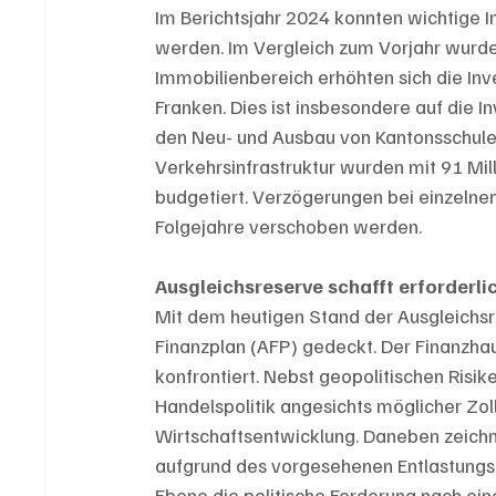
Im Berichtsjahr 2024 konnten wichtige 
werden. Im Vergleich zum Vorjahr wurden
Immobilienbereich erhöhten sich die Inv
Franken. Dies ist insbesondere auf die I
den Neu- und Ausbau von Kantonsschulen
Verkehrsinfrastruktur wurden mit 91 Mill
budgetiert. Verzögerungen bei einzelne
Folgejahre verschoben werden.
Ausgleichsreserve schafft erforderl
Mit dem heutigen Stand der Ausgleichsre
Finanzplan (AFP) gedeckt. Der Finanzhaus
konfrontiert. Nebst geopolitischen Risik
Handelspolitik angesichts möglicher Zo
Wirtschaftsentwicklung. Daneben zeichn
aufgrund des vorgesehenen Entlastungsp
Ebene die politische Forderung nach ei