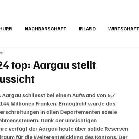
THURN
NACHBARSCHAFT
INLAND
WIRTSCHAF
eit
BRIEFE
PUBLIREPORTAGEN
TOPSTORY
MUGA'
4 top: Aargau stellt
ussicht
 Aargau schliesst bei einem Aufwand von 6,7 
 144 Millionen Franken. Ermöglicht wurde das 
terschreitungen in allen Departementen sowie 
ehmenssteuern. Dank der umsichtigen 
hre verfügt der Aargau heute über solide Reserven 
lraum für die Weiterentwicklung des Kantons. Der 