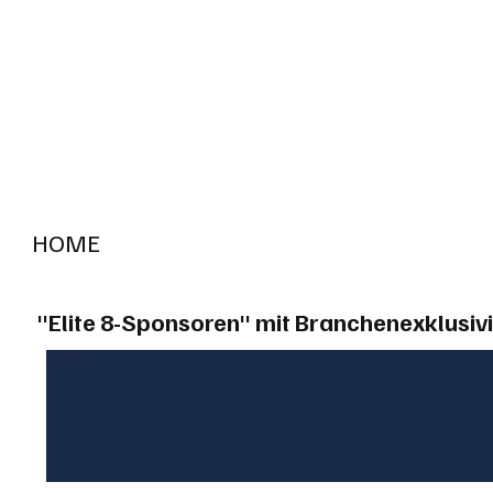
HOME
RADIO "live"
Aargau
Solothurn
Gem
"Elite 8-Sponsoren" mit Branchenexklusivi