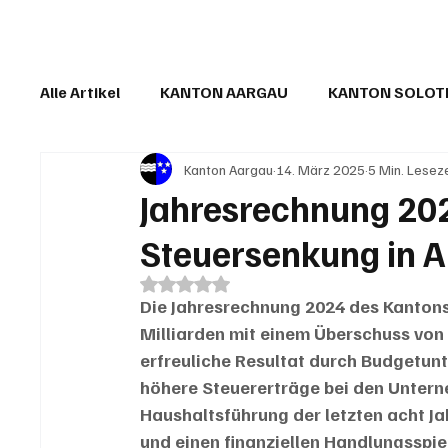
Alle Artikel
KANTON AARGAU
KANTON SOLO
Kanton Aargau
14. März 2025
5 Min. Lesez
IN EIGENER SACHE
KOMMENTARE
LESER
Jahresrechnung 202
Steuersenkung in A
Mit NaN von 5 Sternen bewertet.
Die Jahresrechnung 2024 des Kantons
Milliarden mit einem Überschuss von
erfreuliche Resultat durch Budgetun
höhere Steuererträge bei den Untern
Haushaltsführung der letzten acht Ja
und einen finanziellen Handlungsspie