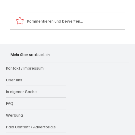
Kommentieren und bewerten...
Strafzölle bezahlen erstaunlich oft die
amerikanischen Kundinnen und Kunden
Mehr über soaktuell.ch
Kontakt / Impressum
Über uns
In eigener Sache
FAQ
Werbung
Paid Content / Advertorials