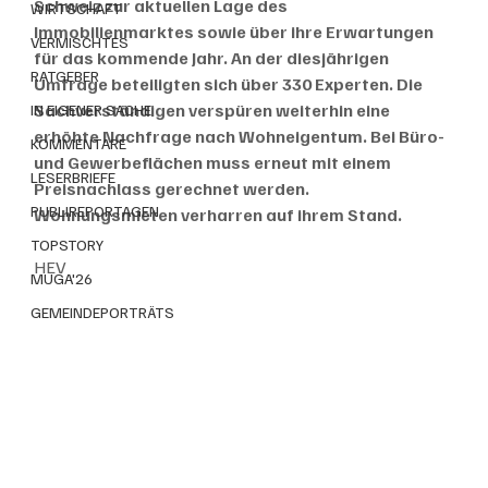
Schweiz zur aktuellen Lage des 
WIRTSCHAFT
Immobilienmarktes sowie über ihre Erwartungen 
VERMISCHTES
für das kommende Jahr. An der diesjährigen 
RATGEBER
Umfrage beteiligten sich über 330 Experten. Die 
Sachverständigen verspüren weiterhin eine 
IN EIGENER SACHE
erhöhte Nachfrage nach Wohneigentum. Bei Büro- 
KOMMENTARE
und Gewerbeflächen muss erneut mit einem 
LESERBRIEFE
Preisnachlass gerechnet werden. 
PUBLIREPORTAGEN
Wohnungsmieten verharren auf ihrem Stand.
TOPSTORY
HEV
MUGA'26
GEMEINDEPORTRÄTS