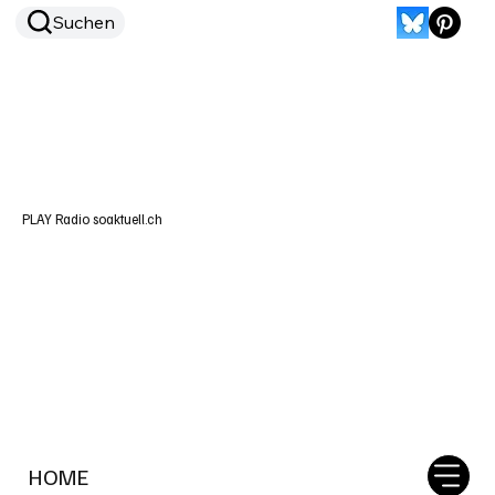
Suchen
PLAY Radio soaktuell.ch
HOME