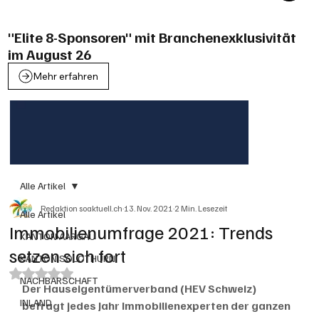
"Elite 8-Sponsoren" mit Branchenexklusivität
im August 26
Mehr erfahren
Alle Artikel
Redaktion soaktuell.ch
13. Nov. 2021
2 Min. Lesezeit
Alle Artikel
Immobilienumfrage 2021: Trends
KANTON AARGAU
setzen sich fort
KANTON SOLOTHURN
Mit NaN von 5 Sternen bewertet.
NACHBARSCHAFT
Der Hauseigentümerverband (HEV Schweiz) 
INLAND
befragt jedes Jahr Immobilienexperten der ganzen 