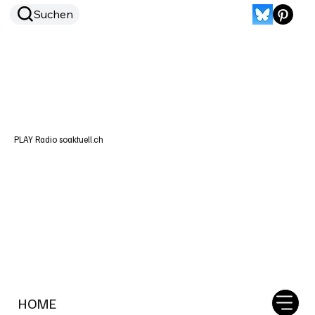
Suchen
PLAY Radio soaktuell.ch
HOME