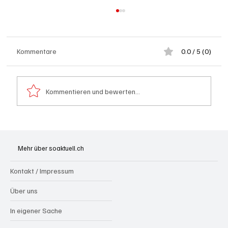
Kommentare
0.0 / 5 (0)
Kommentieren und bewerten...
Kölliken: 66-jähriger E-Roller-Fahrer bei
Kollision mit Auto tödlich verletzt
Mehr über soaktuell.ch
Kontakt / Impressum
Über uns
In eigener Sache