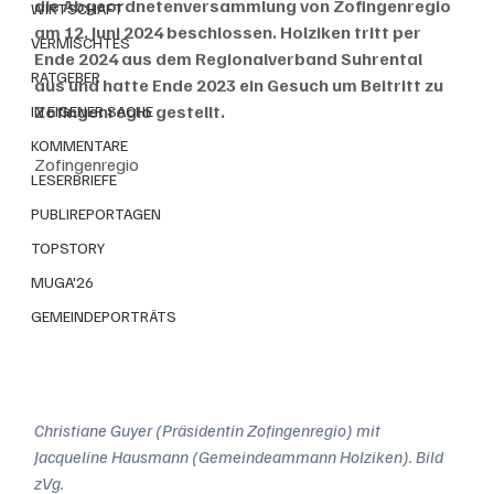
die Abgeordnetenversammlung von Zofingenregio 
WIRTSCHAFT
am 12. Juni 2024 beschlossen. Holziken tritt per 
VERMISCHTES
Ende 2024 aus dem Regionalverband Suhrental 
RATGEBER
aus und hatte Ende 2023 ein Gesuch um Beitritt zu 
Zofingenregio gestellt. 
IN EIGENER SACHE
KOMMENTARE
Zofingenregio
LESERBRIEFE
PUBLIREPORTAGEN
TOPSTORY
MUGA'26
GEMEINDEPORTRÄTS
Christiane Guyer (Präsidentin Zofingenregio) mit 
Jacqueline Hausmann (Gemeindeammann Holziken). Bild 
zVg.