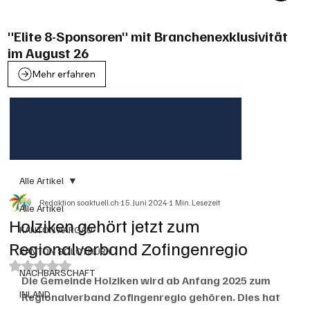
"Elite 8-Sponsoren" mit Branchenexklusivität
im August 26
Mehr erfahren
Alle Artikel
Redaktion soaktuell.ch
15. Juni 2024
1 Min. Lesezeit
Alle Artikel
Holziken gehört jetzt zum
KANTON AARGAU
Regionalverband Zofingenregio
KANTON SOLOTHURN
Mit NaN von 5 Sternen bewertet.
NACHBARSCHAFT
Die Gemeinde Holziken wird ab Anfang 2025 zum 
INLAND
Regionalverband Zofingenregio gehören. Dies hat 