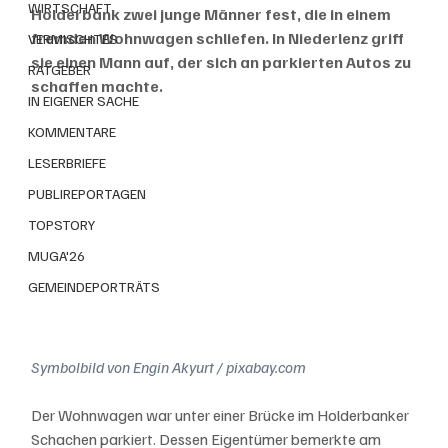
WIRTSCHAFT
Holderbank zwei junge Männer fest, die in einem 
fremden Wohnwagen schliefen. In Niederlenz griff 
VERMISCHTES
sie einen Mann auf, der sich an parkierten Autos zu 
RATGEBER
schaffen machte.
IN EIGENER SACHE
KOMMENTARE
LESERBRIEFE
PUBLIREPORTAGEN
TOPSTORY
MUGA'26
GEMEINDEPORTRÄTS
Symbolbild von Engin Akyurt / pixabay.com
Der Wohnwagen war unter einer Brücke im Holderbanker 
Schachen parkiert. Dessen Eigentümer bemerkte am 