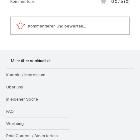
Kommentare
0.0 / 5 (0)
Kommentieren und bewerten...
Riniken: Diensthund Konan spürt zwei
mutmassliche Einbrecher aus Algerien auf
Mehr über soaktuell.ch
Kontakt / Impressum
Über uns
In eigener Sache
FAQ
Werbung
Paid Content / Advertorials