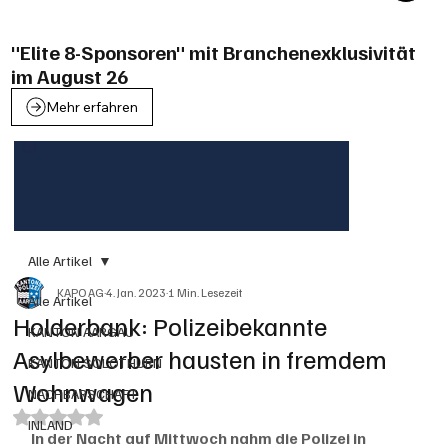
"Elite 8-Sponsoren" mit Branchenexklusivität
im August 26
Mehr erfahren
Alle Artikel
KAPO AG
4. Jan. 2023
1 Min. Lesezeit
Alle Artikel
Holderbank: Polizeibekannte
KANTON AARGAU
Asylbewerber hausten in fremdem
KANTON SOLOTHURN
Wohnwagen
NACHBARSCHAFT
Mit NaN von 5 Sternen bewertet.
INLAND
In der Nacht auf Mittwoch nahm die Polizei in 