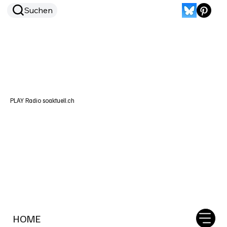
Suchen
PLAY Radio soaktuell.ch
HOME