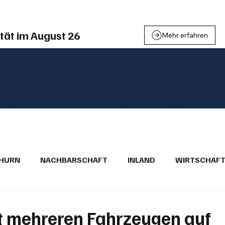
tät im August 26
Mehr erfahren
THURN
NACHBARSCHAFT
INLAND
WIRTSCHAF
BRIEFE
PUBLIREPORTAGEN
TOPSTORY
MUGA'
it mehreren Fahrzeugen auf