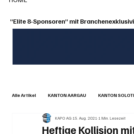
"Elite 8-Sponsoren" mit Branchenexklusivi
Alle Artikel
KANTON AARGAU
KANTON SOLO
KAPO AG
15. Aug. 2021
1 Min. Lesezeit
IN EIGENER SACHE
KOMMENTARE
LESER
Heftige Kollision m