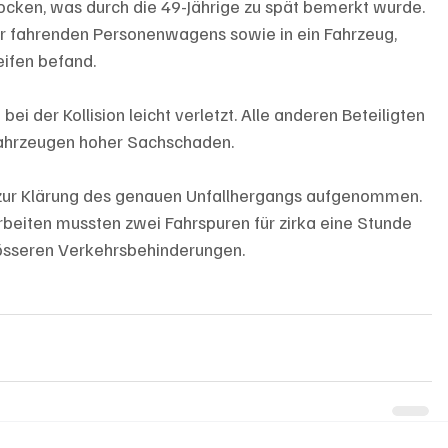
tocken, was durch die 49-Jährige zu spät bemerkt wurde. 
 ihr fahrenden Personenwagens sowie in ein Fahrzeug, 
eifen befand.
i der Kollision leicht verletzt. Alle anderen Beteiligten 
 Fahrzeugen hoher Sachschaden.
n zur Klärung des genauen Unfallhergangs aufgenommen. 
eiten mussten zwei Fahrspuren für zirka eine Stunde 
össeren Verkehrsbehinderungen.