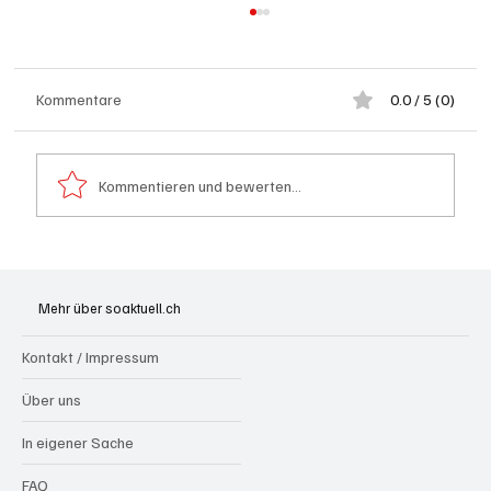
Kommentare
0.0 / 5 (0)
Kommentieren und bewerten...
Spürnasen im Dauereinsatz: Der Aargau ist
die Schweizer Hochburg der Polizeihunde
Mehr über soaktuell.ch
Kontakt / Impressum
Über uns
In eigener Sache
FAQ