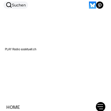
Suchen
PLAY Radio soaktuell.ch
HOME