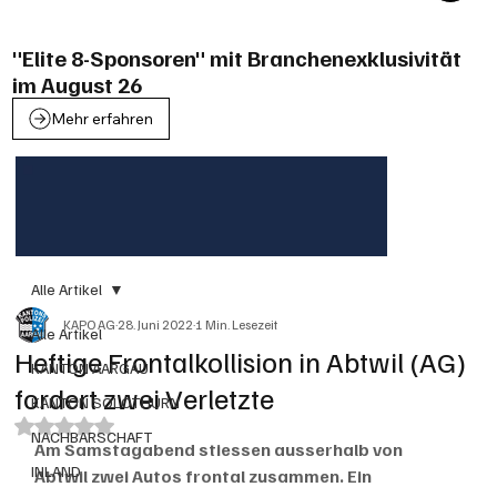
"Elite 8-Sponsoren" mit Branchenexklusivität
im August 26
Mehr erfahren
Alle Artikel
KAPO AG
28. Juni 2022
1 Min. Lesezeit
Alle Artikel
Heftige Frontalkollision in Abtwil (AG)
KANTON AARGAU
fordert zwei Verletzte
KANTON SOLOTHURN
Mit NaN von 5 Sternen bewertet.
NACHBARSCHAFT
Am Samstagabend stiessen ausserhalb von 
INLAND
Abtwil zwei Autos frontal zusammen. Ein 