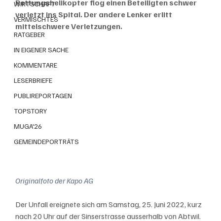
Rettungshelikopter flog einen Beteiligten schwer 
WIRTSCHAFT
verletzt ins Spital. Der andere Lenker erlitt 
VERMISCHTES
mittelschwere Verletzungen.
RATGEBER
IN EIGENER SACHE
KOMMENTARE
LESERBRIEFE
PUBLIREPORTAGEN
TOPSTORY
MUGA'26
GEMEINDEPORTRÄTS
Originalfoto der Kapo AG
Der Unfall ereignete sich am Samstag, 25. Juni 2022, kurz 
nach 20 Uhr auf der Sinserstrasse ausserhalb von Abtwil. 