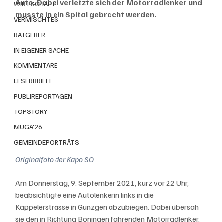
Auto. Dabei verletzte sich der Motorradlenker und 
WIRTSCHAFT
musste in ein Spital gebracht werden. 
VERMISCHTES
RATGEBER
IN EIGENER SACHE
KOMMENTARE
LESERBRIEFE
PUBLIREPORTAGEN
TOPSTORY
MUGA'26
GEMEINDEPORTRÄTS
Originalfoto der Kapo SO
Am Donnerstag, 9. September 2021, kurz vor 22 Uhr, 
beabsichtigte eine Autolenkerin links in die 
Kappelerstrasse in Gunzgen abzubiegen. Dabei übersah 
sie den in Richtung Boningen fahrenden Motorradlenker. 