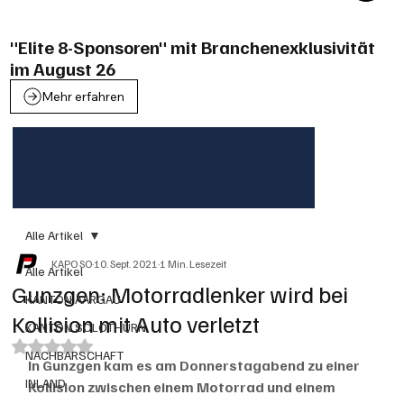
"Elite 8-Sponsoren" mit Branchenexklusivität
im August 26
Mehr erfahren
Alle Artikel
KAPO SO
10. Sept. 2021
1 Min. Lesezeit
Alle Artikel
Gunzgen: Motorradlenker wird bei
KANTON AARGAU
Kollision mit Auto verletzt
KANTON SOLOTHURN
Mit NaN von 5 Sternen bewertet.
NACHBARSCHAFT
In Gunzgen kam es am Donnerstagabend zu einer 
INLAND
Kollision zwischen einem Motorrad und einem 