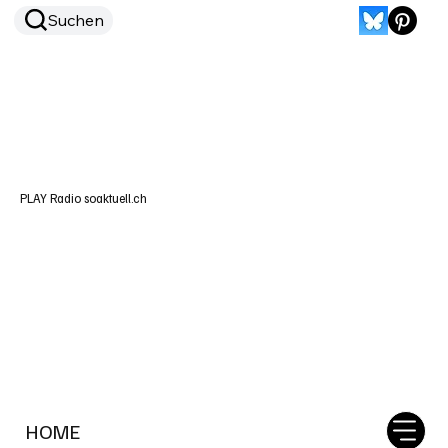
Suchen
PLAY Radio soaktuell.ch
HOME