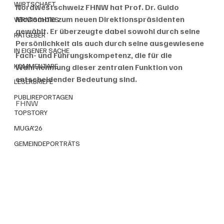
WIRTSCHAFT
Nordwestschweiz FHNW hat Prof. Dr. Guido 
McCombie zum neuen Direktionspräsidenten 
VERMISCHTES
gewählt. Er überzeugte dabei sowohl durch seine 
RATGEBER
Persönlichkeit als auch durch seine ausgewiesene 
IN EIGENER SACHE
Fach- und Führungskompetenz, die für die 
KOMMENTARE
Wahrnehmung dieser zentralen Funktion von 
entscheidender Bedeutung sind.
LESERBRIEFE
PUBLIREPORTAGEN
FHNW
TOPSTORY
MUGA'26
GEMEINDEPORTRÄTS