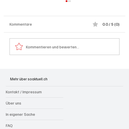
Kommentare
0.0 / 5 (0)
Kommentieren und bewerten...
Kölliken: 66-jähriger E-Roller-Fahrer bei
Kollision mit Auto tödlich verletzt
Mehr über soaktuell.ch
Kontakt / Impressum
Über uns
In eigener Sache
FAQ