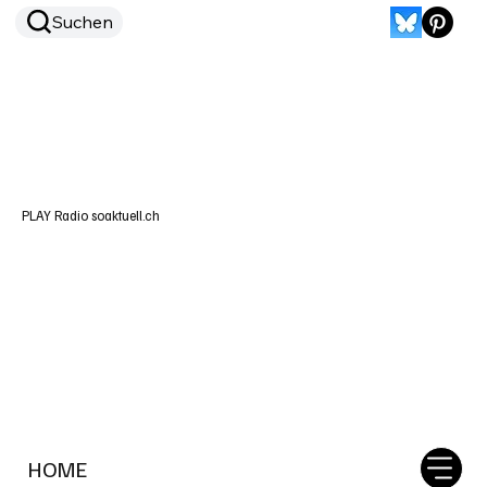
Suchen
PLAY Radio soaktuell.ch
HOME