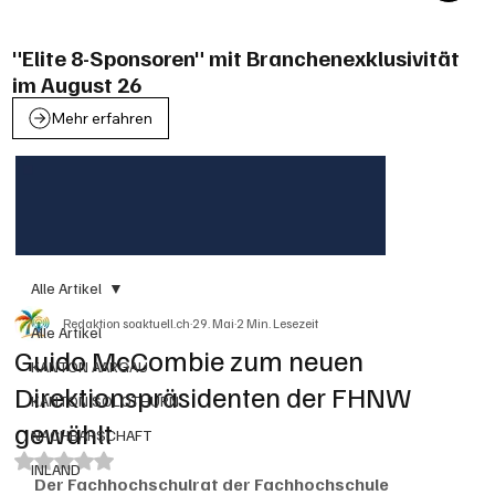
"Elite 8-Sponsoren" mit Branchenexklusivität
im August 26
Mehr erfahren
Alle Artikel
Redaktion soaktuell.ch
29. Mai
2 Min. Lesezeit
Alle Artikel
Guido McCombie zum neuen
KANTON AARGAU
Direktionspräsidenten der FHNW
KANTON SOLOTHURN
gewählt
NACHBARSCHAFT
Mit NaN von 5 Sternen bewertet.
INLAND
Der Fachhochschulrat der Fachhochschule 