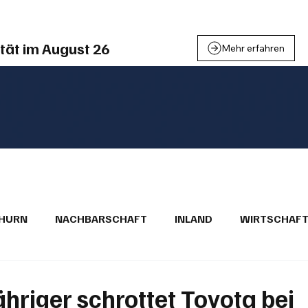
tät im August 26
Mehr erfahren
THURN
NACHBARSCHAFT
INLAND
WIRTSCHAF
BRIEFE
PUBLIREPORTAGEN
TOPSTORY
MUGA'
hriger schrottet Toyota bei