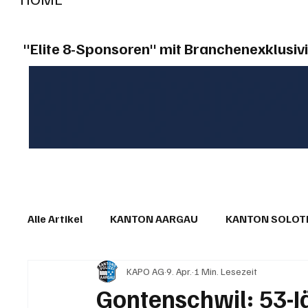
"Elite 8-Sponsoren" mit Branchenexklusivi
Alle Artikel
KANTON AARGAU
KANTON SOLO
KAPO AG
9. Apr.
1 Min. Lesezeit
IN EIGENER SACHE
KOMMENTARE
LESER
Gontenschwil: 53-Jä