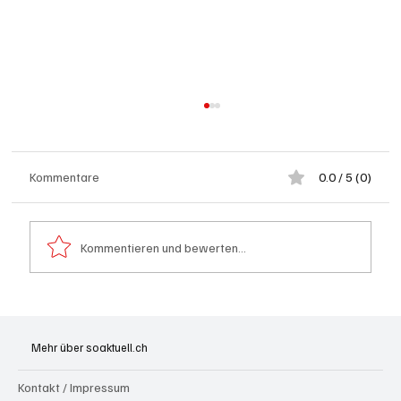
Kommentare
0.0 / 5 (0)
Kommentieren und bewerten...
Goldenes Viereck: Wie Aargau und
Solothurn den Schweizer Transit-Jackpot
Mehr über soaktuell.ch
nutzen
Kontakt / Impressum