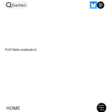
Suchen
PLAY Radio soaktuell.ch
HOME