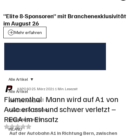
"Elite 8-Sponsoren" mit Branchenexklusivität
im August 26
Mehr erfahren
Alle Artikel
KAPO SO
25. März 2021
1 Min. Lesezeit
Alle Artikel
Flumenthal: Mann wird auf A1 von
KANTON AARGAU
Auto erfasst und schwer verletzt –
KANTON SOLOTHURN
REGA im Einsatz
NACHBARSCHAFT
Mit NaN von 5 Sternen bewertet.
INLAND
Auf der Autobahn A1 in Richtung Bern, zwischen 