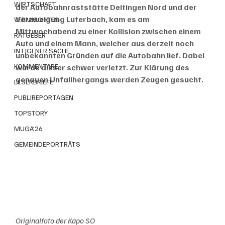
WIRTSCHAFT
der Autobahnraststätte Deitingen Nord und der 
Verzweigung Luterbach, kam es am 
VERMISCHTES
Mittwochabend zu einer Kollision zwischen einem 
RATGEBER
Auto und einem Mann, welcher aus derzeit noch 
IN EIGENER SACHE
unbekannten Gründen auf die Autobahn lief. Dabei 
KOMMENTARE
wurde dieser schwer verletzt. Zur Klärung des 
genauen Unfallhergangs werden Zeugen gesucht. 
LESERBRIEFE
PUBLIREPORTAGEN
TOPSTORY
MUGA'26
GEMEINDEPORTRÄTS
Originalfoto der Kapo SO