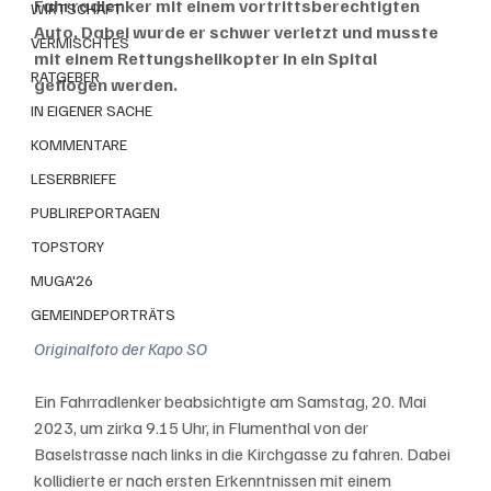
Fahrradlenker mit einem vortrittsberechtigten 
WIRTSCHAFT
Auto. Dabei wurde er schwer verletzt und musste 
VERMISCHTES
mit einem Rettungshelikopter in ein Spital 
RATGEBER
geflogen werden.
IN EIGENER SACHE
KOMMENTARE
LESERBRIEFE
PUBLIREPORTAGEN
TOPSTORY
MUGA'26
GEMEINDEPORTRÄTS
Originalfoto der Kapo SO
Ein Fahrradlenker beabsichtigte am Samstag, 20. Mai 
2023, um zirka 9.15 Uhr, in Flumenthal von der 
Baselstrasse nach links in die Kirchgasse zu fahren. Dabei 
kollidierte er nach ersten Erkenntnissen mit einem 