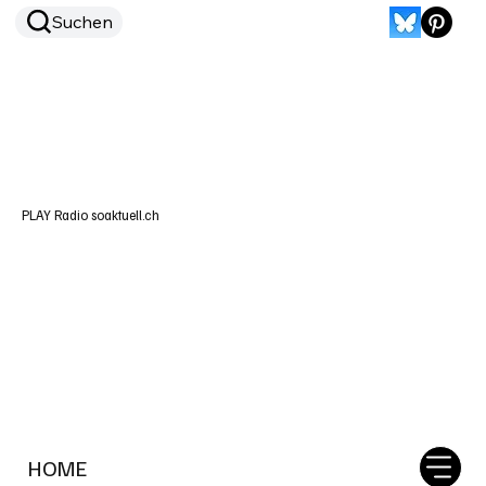
Suchen
PLAY Radio soaktuell.ch
HOME