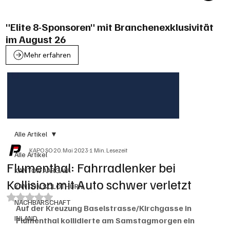
"Elite 8-Sponsoren" mit Branchenexklusivität
im August 26
Mehr erfahren
Alle Artikel
KAPO SO
20. Mai 2023
1 Min. Lesezeit
Alle Artikel
Flumenthal: Fahrradlenker bei
KANTON AARGAU
Kollision mit Auto schwer verletzt
KANTON SOLOTHURN
Mit NaN von 5 Sternen bewertet.
NACHBARSCHAFT
Auf der Kreuzung Baselstrasse/Kirchgasse in 
INLAND
Flumenthal kollidierte am Samstagmorgen ein 