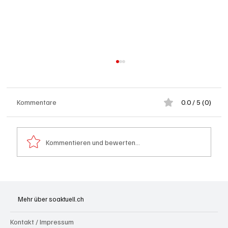
Kommentare
0.0 / 5 (0)
Kommentieren und bewerten...
Hilfikon: Brand in Heustock führt zu
stundenlangen Löscharbeiten
Mehr über soaktuell.ch
Kontakt / Impressum