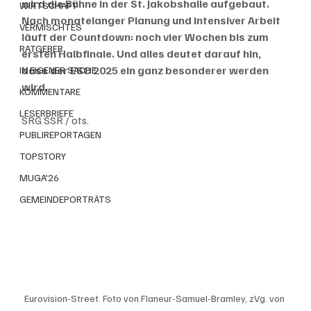
wird die Bühne in der St. Jakobshalle aufgebaut. 
WIRTSCHAFT
Nach monatelanger Planung und intensiver Arbeit 
VERMISCHTES
läuft der Countdown: noch vier Wochen bis zum 
RATGEBER
ersten Halbfinale. Und alles deutet darauf hin, 
dass der ESC 2025 ein ganz besonderer werden 
IN EIGENER SACHE
wird.
KOMMENTARE
LESERBRIEFE
SRG SSR / ots.
PUBLIREPORTAGEN
TOPSTORY
MUGA'26
GEMEINDEPORTRÄTS
Eurovision-Street. Foto von Flaneur-Samuel-Bramley, zVg. von 