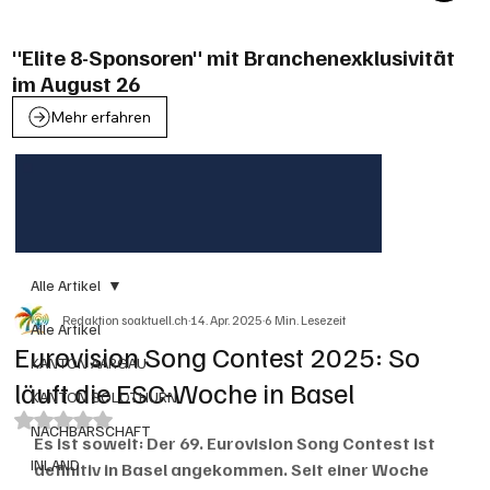
"Elite 8-Sponsoren" mit Branchenexklusivität
im August 26
Mehr erfahren
Alle Artikel
Redaktion soaktuell.ch
14. Apr. 2025
6 Min. Lesezeit
Alle Artikel
Eurovision Song Contest 2025: So
KANTON AARGAU
läuft die ESC-Woche in Basel
KANTON SOLOTHURN
Mit NaN von 5 Sternen bewertet.
NACHBARSCHAFT
Es ist soweit: Der 69. Eurovision Song Contest ist 
INLAND
definitiv in Basel angekommen. Seit einer Woche 