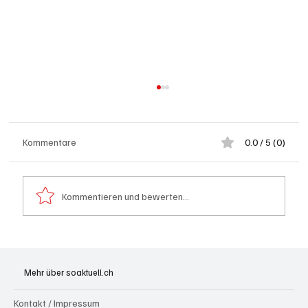
Kommentare
0.0 / 5 (0)
Kommentieren und bewerten...
Wie kleine Gratis-Online-Medien mit
Webradios die Schweizer Medienwelt
Mehr über soaktuell.ch
aufrütteln
Kontakt / Impressum