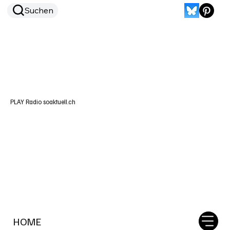
Suchen
PLAY Radio soaktuell.ch
HOME