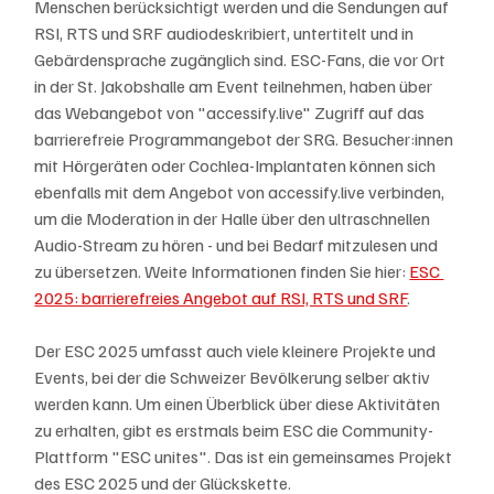
Menschen berücksichtigt werden und die Sendungen auf 
RSI, RTS und SRF audiodeskribiert, untertitelt und in 
Gebärdensprache zugänglich sind. ESC-Fans, die vor Ort 
in der St. Jakobshalle am Event teilnehmen, haben über 
das Webangebot von "accessify.live" Zugriff auf das 
barrierefreie Programmangebot der SRG. Besucher:innen 
mit Hörgeräten oder Cochlea-Implantaten können sich 
ebenfalls mit dem Angebot von accessify.live verbinden, 
um die Moderation in der Halle über den ultraschnellen 
Audio-Stream zu hören - und bei Bedarf mitzulesen und 
zu übersetzen. Weite Informationen finden Sie hier: 
ESC 
2025: barrierefreies Angebot auf RSI, RTS und SRF
.
Der ESC 2025 umfasst auch viele kleinere Projekte und 
Events, bei der die Schweizer Bevölkerung selber aktiv 
werden kann. Um einen Überblick über diese Aktivitäten 
zu erhalten, gibt es erstmals beim ESC die Community-
Plattform "ESC unites". Das ist ein gemeinsames Projekt 
des ESC 2025 und der Glückskette.