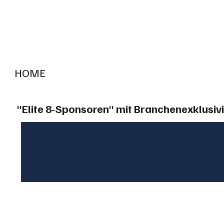
HOME
RADIO "live"
Aargau
Solothurn
Gem
"Elite 8-Sponsoren" mit Branchenexklusivi