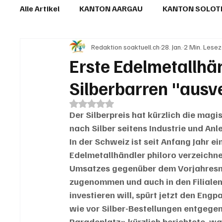
Alle Artikel
KANTON AARGAU
KANTON SOLO
Redaktion soaktuell.ch
28. Jan.
2 Min. Lesez
IN EIGENER SACHE
KOMMENTARE
LESER
Erste Edelmetallhä
Silberbarren "ausv
Mit NaN von 5 Sternen bewertet.
Der Silberpreis hat kürzlich die mag
nach Silber seitens Industrie und Anle
In der Schweiz ist seit Anfang Jahr e
Edelmetallhändler philoro verzeichnet
Umsatzes gegenüber dem Vorjahresmo
zugenommen und auch in den Filialen 
investieren will, spürt jetzt den Eng
wie vor Silber-Bestellungen entgegen
Paradeplatz» kürzlich berichtete, w