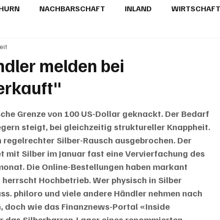
THURN
NACHBARSCHAFT
INLAND
WIRTSCHAF
eit
BRIEFE
PUBLIREPORTAGEN
TOPSTORY
MUGA'
ndler melden bei
erkauft"
ische Grenze von 100 US-Dollar geknackt. Der Bedarf 
gern steigt, bei gleichzeitig struktureller Knappheit. 
in regelrechter Silber-Rausch ausgebrochen. Der 
 mit Silber im Januar fast eine Vervierfachung des 
nat. Die Online-Bestellungen haben markant 
herrscht Hochbetrieb. Wer physisch in Silber 
pass. philoro und viele andere Händler nehmen nach 
, doch wie das Finanznews-Portal «Inside 
ar das Silberbarren-Lager eines renommierten 