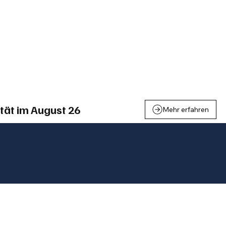
einden
Nachbarschaft
Inland
Wirtschaft
Leben
We
tät im August 26
Mehr erfahren