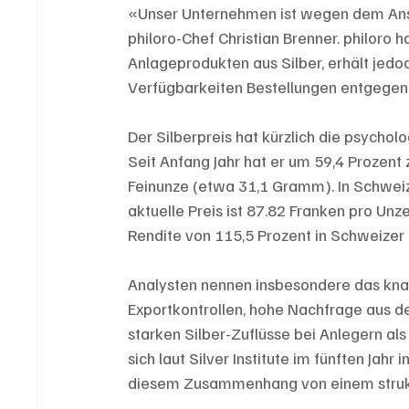
«Unser Unternehmen ist wegen dem Anstu
philoro-Chef Christian Brenner. philoro 
Anlageprodukten aus Silber, erhält jed
Verfügbarkeiten Bestellungen entgegen. E
Der Silberpreis hat kürzlich die psycho
Seit Anfang Jahr hat er um 59,4 Prozent 
Feinunze (etwa 31,1 Gramm). In Schweize
aktuelle Preis ist 87.82 Franken pro Unz
Rendite von 115,5 Prozent in Schweizer 
Analysten nennen insbesondere das kna
Exportkontrollen, hohe Nachfrage aus der
starken Silber-Zuflüsse bei Anlegern al
sich laut Silver Institute im fünften Jah
diesem Zusammenhang von einem struktur