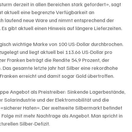
rm derzeit in allen Bereichen stark gefordert», sagt 
hat aktuell eine begrenzte Verfügbarkeit an 
och laufend neue Ware und nimmt entsprechend der 
s gibt aktuell einen Hinweis auf längere Lieferzeiten.
logisch wichtige Marke von 100 US-Dollar durchbrochen. 
zugelegt und liegt aktuell bei 113.66 US-Dollar pro 
r Franken beträgt die Rendite 54,9 Prozent, der 
e. Das gesamte letzte Jahr hat Silber eine rekordhohe 
Franken erreicht und damit sogar Gold übertroffen.
ppe Angebot als Preistreiber: Sinkende Lagerbestände, 
 Solarindustrie und der Elektromobilität und die 
s «sicherer Hafen». Der weltweite Silbermarkt befindet 
r in Folge mit mehr Nachfrage als Angebot. Man spricht in 
ellen Silber-Defizit.