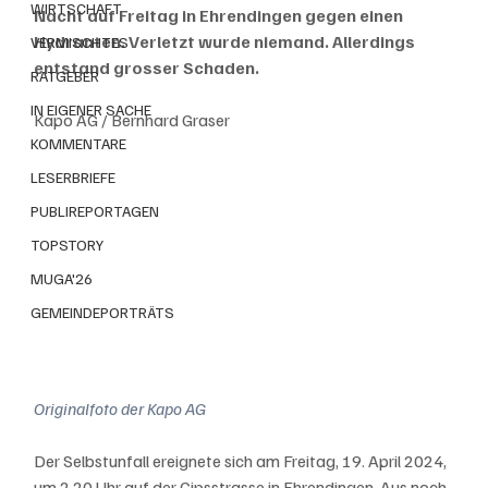
WIRTSCHAFT
Nacht auf Freitag in Ehrendingen gegen einen 
Hydranten. Verletzt wurde niemand. Allerdings 
VERMISCHTES
entstand grosser Schaden.
RATGEBER
IN EIGENER SACHE
Kapo AG / Bernhard Graser
KOMMENTARE
LESERBRIEFE
PUBLIREPORTAGEN
TOPSTORY
MUGA'26
GEMEINDEPORTRÄTS
Originalfoto der Kapo AG
Der Selbstunfall ereignete sich am Freitag, 19. April 2024, 
um 2.20 Uhr auf der Gipsstrasse in Ehrendingen. Aus noch 