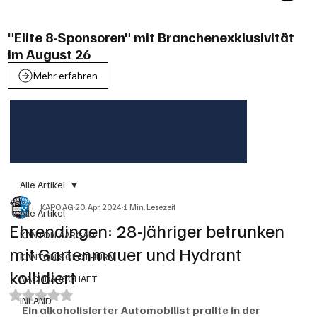
"Elite 8-Sponsoren" mit Branchenexklusivität
im August 26
Mehr erfahren
Alle Artikel
KAPO AG
20. Apr. 2024
1 Min. Lesezeit
Alle Artikel
Ehrendingen: 28-Jähriger betrunken
KANTON AARGAU
mit Gartenmauer und Hydrant
KANTON SOLOTHURN
kollidiert
NACHBARSCHAFT
Mit NaN von 5 Sternen bewertet.
INLAND
Ein alkoholisierter Automobilist prallte in der 