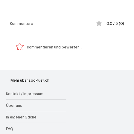
Kommentare
0.0 / 5 (0)
Kommentieren und bewerten...
Badi Seengen: 62-jährige Frau von
Badegast tätlich angegriffen (Zeugen
Mehr über soaktuell.ch
gesucht)
Kontakt / Impressum
Über uns
In eigener Sache
FAQ