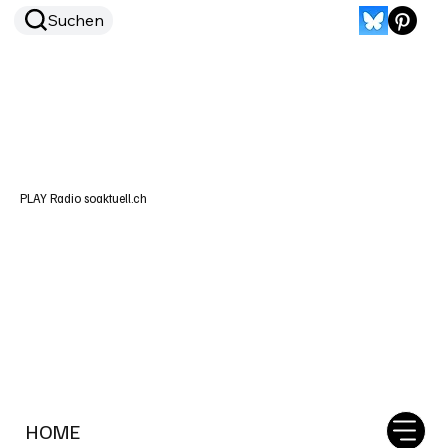
Suchen
PLAY Radio soaktuell.ch
HOME