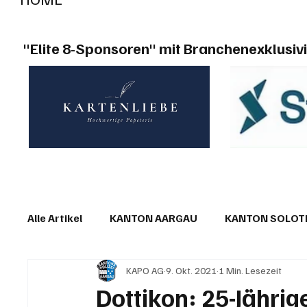
"Elite 8-Sponsoren" mit Branchenexklusivi
Alle Artikel
KANTON AARGAU
KANTON SOLO
KAPO AG
9. Okt. 2021
1 Min. Lesezeit
IN EIGENER SACHE
KOMMENTARE
LESER
Dottikon: 25-Jährig