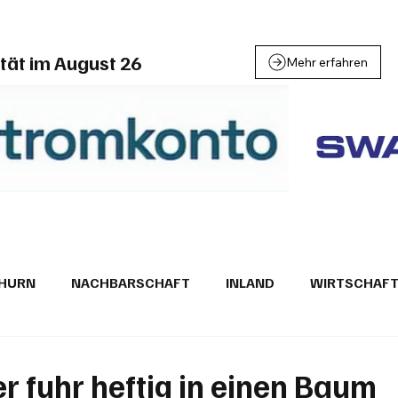
tät im August 26
Mehr erfahren
THURN
NACHBARSCHAFT
INLAND
WIRTSCHAF
BRIEFE
PUBLIREPORTAGEN
TOPSTORY
MUGA'
er fuhr heftig in einen Baum