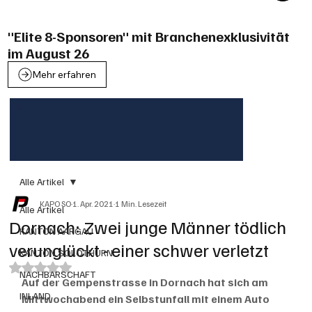
"Elite 8-Sponsoren" mit Branchenexklusivität
im August 26
Mehr erfahren
Alle Artikel
KAPO SO
1. Apr. 2021
1 Min. Lesezeit
Alle Artikel
Dornach: Zwei junge Männer tödlich
KANTON AARGAU
verunglückt - einer schwer verletzt
KANTON SOLOTHURN
Mit NaN von 5 Sternen bewertet.
NACHBARSCHAFT
Auf der Gempenstrasse in Dornach hat sich am 
INLAND
Mittwochabend ein Selbstunfall mit einem Auto 