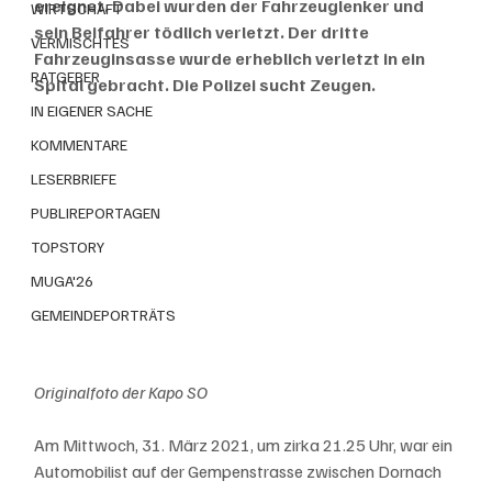
ereignet. Dabei wurden der Fahrzeuglenker und 
WIRTSCHAFT
sein Beifahrer tödlich verletzt. Der dritte 
VERMISCHTES
Fahrzeuginsasse wurde erheblich verletzt in ein 
RATGEBER
Spital gebracht. Die Polizei sucht Zeugen.
IN EIGENER SACHE
KOMMENTARE
LESERBRIEFE
PUBLIREPORTAGEN
TOPSTORY
MUGA'26
GEMEINDEPORTRÄTS
Originalfoto der Kapo SO
Am Mittwoch, 31. März 2021, um zirka 21.25 Uhr, war ein 
Automobilist auf der Gempenstrasse zwischen Dornach 