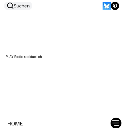
Suchen
PLAY Radio soaktuell.ch
HOME