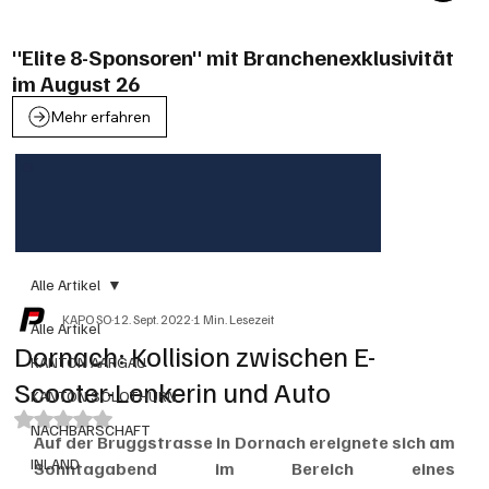
"Elite 8-Sponsoren" mit Branchenexklusivität
im August 26
Mehr erfahren
Alle Artikel
KAPO SO
12. Sept. 2022
1 Min. Lesezeit
Alle Artikel
Dornach: Kollision zwischen E-
KANTON AARGAU
Scooter-Lenkerin und Auto
KANTON SOLOTHURN
Mit NaN von 5 Sternen bewertet.
NACHBARSCHAFT
Auf der Bruggstrasse in Dornach ereignete sich am 
INLAND
Sonntagabend im Bereich eines 