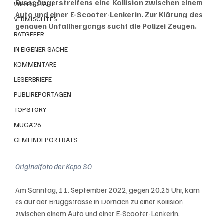
Fussgängerstreifens eine Kollision zwischen einem 
WIRTSCHAFT
Auto und einer E-Scooter-Lenkerin. Zur Klärung des 
VERMISCHTES
genauen Unfallhergangs sucht die Polizei Zeugen.
RATGEBER
IN EIGENER SACHE
KOMMENTARE
LESERBRIEFE
PUBLIREPORTAGEN
TOPSTORY
MUGA'26
GEMEINDEPORTRÄTS
Originalfoto der Kapo SO
Am Sonntag, 11. September 2022, gegen 20.25 Uhr, kam 
es auf der Bruggstrasse in Dornach zu einer Kollision 
zwischen einem Auto und einer E-Scooter-Lenkerin. 