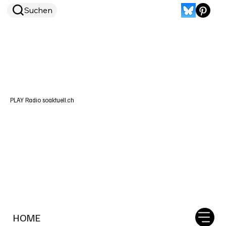
Suchen
PLAY Radio soaktuell.ch
HOME