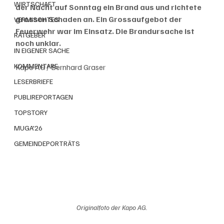
WIRTSCHAFT
der Nacht auf Sonntag ein Brand aus und richtete 
grossen Schaden an. Ein Grossaufgebot der 
VERMISCHTES
Feuerwehr war im Einsatz. Die Brandursache ist 
RATGEBER
noch unklar.
IN EIGENER SACHE
KOMMENTARE
Kapo AG / Bernhard Graser
LESERBRIEFE
PUBLIREPORTAGEN
TOPSTORY
MUGA'26
GEMEINDEPORTRÄTS
Originalfoto der Kapo AG.