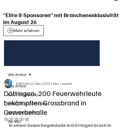
"Elite 8-Sponsoren" mit Branchenexklusivität
im August 26
Mehr erfahren
Alle Artikel
KAPO AG
16. Nov. 2025
1 Min. Lesezeit
Alle Artikel
Döttingen: 200 Feuerwehrleute
KANTON AARGAU
bekämpften Grossbrand in
KANTON SOLOTHURN
Gewerbehalle
NACHBARSCHAFT
Mit NaN von 5 Sternen bewertet.
INLAND
In einem Gewerbegebäude in Döttingen brach in 