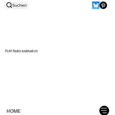
Suchen
PLAY Radio soaktuell.ch
HOME