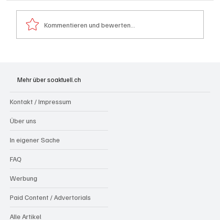
Kommentieren und bewerten...
Aargau: Barbara Borer-Mathys soll SVP-
Ständeratskandidatin werden
Mehr über soaktuell.ch
Kontakt / Impressum
Über uns
In eigener Sache
FAQ
Werbung
Paid Content / Advertorials
Alle Artikel