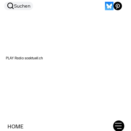
Suchen
PLAY Radio soaktuell.ch
HOME