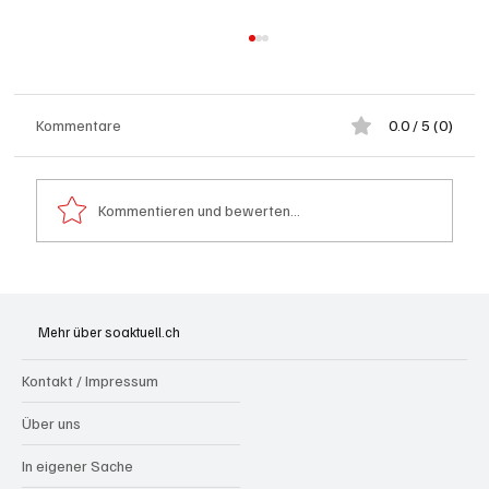
Kommentare
0.0 / 5 (0)
Kommentieren und bewerten...
Badi Seengen: 62-jährige Frau von
Badegast tätlich angegriffen (Zeugen
Mehr über soaktuell.ch
gesucht)
Kontakt / Impressum
Über uns
In eigener Sache