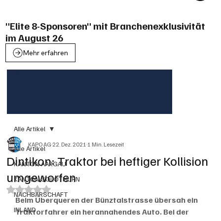
"Elite 8-Sponsoren" mit Branchenexklusivität
im August 26
Mehr erfahren
Alle Artikel
KAPO AG
22. Dez. 2021
1 Min. Lesezeit
Alle Artikel
Dintikon: Traktor bei heftiger Kollision
KANTON AARGAU
umgeworfen
KANTON SOLOTHURN
Mit NaN von 5 Sternen bewertet.
NACHBARSCHAFT
Beim Überqueren der Bünztalstrasse übersah ein 
INLAND
Traktorfahrer ein herannahendes Auto. Bei der 