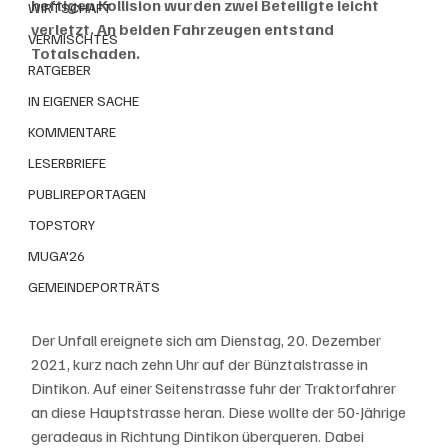
heftigen Kollision wurden zwei Beteiligte leicht 
WIRTSCHAFT
verletzt. An beiden Fahrzeugen entstand 
VERMISCHTES
Totalschaden.
RATGEBER
IN EIGENER SACHE
KOMMENTARE
LESERBRIEFE
PUBLIREPORTAGEN
TOPSTORY
MUGA'26
GEMEINDEPORTRÄTS
Der Unfall ereignete sich am Dienstag, 20. Dezember 
2021, kurz nach zehn Uhr auf der Bünztalstrasse in 
Dintikon. Auf einer Seitenstrasse fuhr der Traktorfahrer 
an diese Hauptstrasse heran. Diese wollte der 50-Jährige 
geradeaus in Richtung Dintikon überqueren. Dabei 