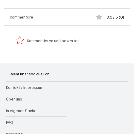
Kommentare
0.0 / 5 (0)
Kommentieren und bewerten...
Kölliken: 66-jähriger E-Roller-Fahrer bei
Kollision mit Auto tödlich verletzt
Mehr über soaktuell.ch
Kontakt / Impressum
Über uns
In eigener Sache
FAQ
Werbung