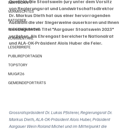
Qualität: Die Staatswein-Jury unter dem Vorsitz 
WIRTSCHAFT
von Regierungsrat und Landwirtschaftsdirektor 
VERMISCHTES
Dr. Markus Dieth hat aus einer hervorragenden 
RATGEBER
Auswahl die vier Siegerweine auserkoren und ihnen 
den begehrten Titel "Aargauer Staatswein 2023" 
IN EIGENER SACHE
verliehen. Als Ehrengast bereicherte Nationalrat 
KOMMENTARE
und ALA-OK-Präsident Alois Huber die Feier.
LESERBRIEFE
PUBLIREPORTAGEN
TOPSTORY
MUGA'26
GEMEINDEPORTRÄTS
Grossratspräsident Dr. Lukas Pfisterer, Regierungsrat Dr. 
Markus Dieth, ALA-OK-Präsident Alois Huber, Präsident 
Aargauer Wein Roland Michel und im Mittelpunkt die 