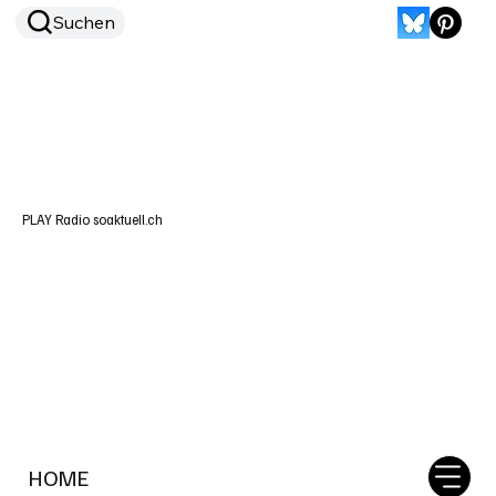
Suchen
PLAY Radio soaktuell.ch
HOME