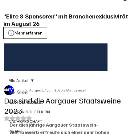
"Elite 8-Sponsoren" mit Branchenexklusivität
im August 26
Mehr erfahren
Alle Artikel
Kanton Aargau
17. Juni 2023
2 Min. Lesezeit
Alle Artikel
Das sind die Aargauer Staatsweine
KANTON AARGAU
2023
KANTON SOLOTHURN
Mit NaN von 5 Sternen bewertet.
NACHBARSCHAFT
Der diesjährige Aargauer Staatswein-
INLAND
Wettbewerb erfreute sich einer sehr hohen 