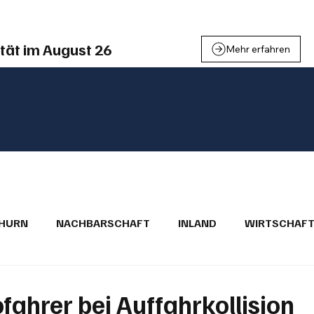
tät im August 26
Mehr erfahren
THURN
NACHBARSCHAFT
INLAND
WIRTSCHAF
BRIEFE
PUBLIREPORTAGEN
TOPSTORY
MUGA'
ahrer bei Auffahrkollision