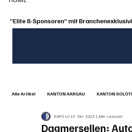
"Elite 8-Sponsoren" mit Branchenexklusivi
Alle Artikel
KANTON AARGAU
KANTON SOLO
KAPO LU
19. Okt. 2023
1 Min. Lesezeit
IN EIGENER SACHE
KOMMENTARE
LESER
Dagmersellen: Autof