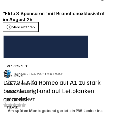
"Elite 8-Sponsoren" mit Branchenexklusivität
im August 26
Mehr erfahren
Alle Artikel
KAPO AG
22. Nov. 2022
1 Min. Lesezeit
Alle Artikel
Dättwil: Alfa Romeo auf A1 zu stark
KANTON AARGAU
beschleunigt und auf Leitplanken
KANTON SOLOTHURN
gelandet
NACHBARSCHAFT
Mit NaN von 5 Sternen bewertet.
INLAND
Am späten Montagabend geriet ein PW-Lenker ins 