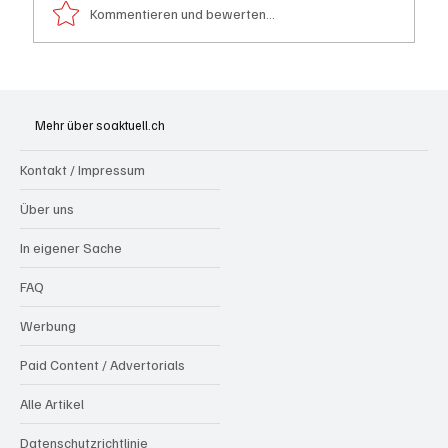
Kommentieren und bewerten...
Riniken: Diensthund Konan spürt zwei
mutmassliche Einbrecher aus Algerien auf
Mehr über soaktuell.ch
Kontakt / Impressum
Über uns
In eigener Sache
FAQ
Werbung
Paid Content / Advertorials
Alle Artikel
Datenschutzrichtlinie