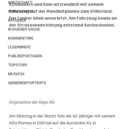
WIRTSCHAFT
Schleudern und kam letztendlich mit seinem 
Fahrzeug auf der Randleitplanke zum Stillstand. 
VERMISCHTES
Der Lenker blieb unverletzt. Am Fahrzeug sowie an 
RATGEBER
der Strasseneinrichtung entstand Sachschaden.
IN EIGENER SACHE
KOMMENTARE
LESERBRIEFE
PUBLIREPORTAGEN
TOPSTORY
MUGA'26
GEMEINDEPORTRÄTS
Originalfoto der Kapo AG
Am Montag in der Nacht fuhr ein 42-Jähriger mit seinem 
Alfa Romeo in Dättwil auf die Autobahn A1 in 