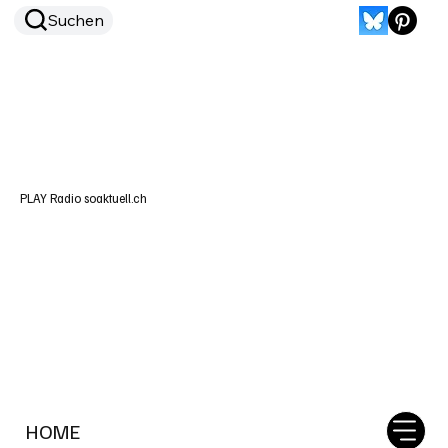
Suchen
PLAY Radio soaktuell.ch
HOME