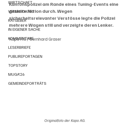
WIRTSCHAFT
Kantonspolizei am Rande eines Tuning-Events eine 
gezielte Aktion durch. Wegen 
VERMISCHTES
sicherheitsrelevanter Verstösse legte die Polizei 
RATGEBER
mehrere Wagen still und verzeigte deren Lenker.
IN EIGENER SACHE
KOMMENTARE
Kapo AG / Bernhard Graser
LESERBRIEFE
PUBLIREPORTAGEN
TOPSTORY
MUGA'26
GEMEINDEPORTRÄTS
Originalfoto der Kapo AG.