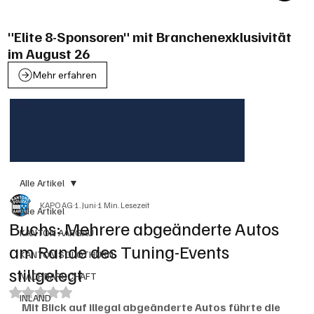
"Elite 8-Sponsoren" mit Branchenexklusivität
im August 26
Mehr erfahren
Alle Artikel
KAPO AG
1. Juni
1 Min. Lesezeit
Alle Artikel
Buchs: Mehrere abgeänderte Autos
KANTON AARGAU
am Rande des Tuning-Events
KANTON SOLOTHURN
stillgelegt
NACHBARSCHAFT
Mit NaN von 5 Sternen bewertet.
INLAND
Mit Blick auf illegal abgeänderte Autos führte die 