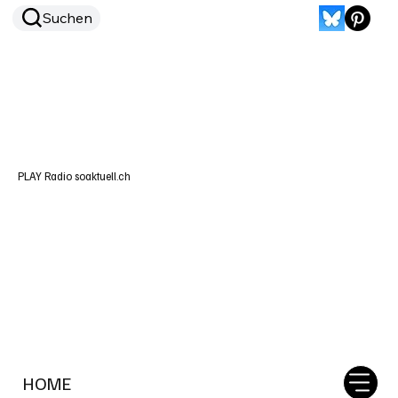
Suchen
PLAY Radio soaktuell.ch
HOME