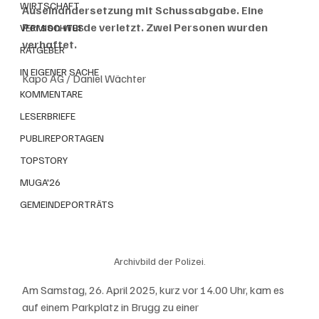
WIRTSCHAFT
Auseinandersetzung mit Schussabgabe. Eine 
Person wurde verletzt. Zwei Personen wurden 
VERMISCHTES
verhaftet.
RATGEBER
IN EIGENER SACHE
Kapo AG / Daniel Wächter
KOMMENTARE
LESERBRIEFE
PUBLIREPORTAGEN
TOPSTORY
MUGA'26
GEMEINDEPORTRÄTS
Archivbild der Polizei.
Am Samstag, 26. April 2025, kurz vor 14.00 Uhr, kam es 
auf einem Parkplatz in Brugg zu einer 