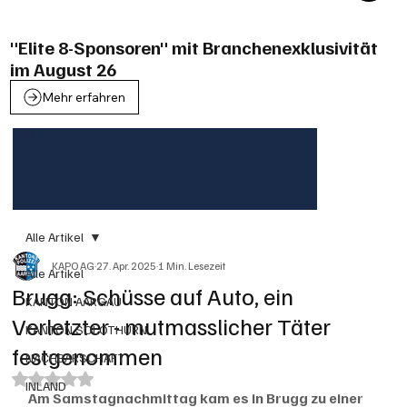
"Elite 8-Sponsoren" mit Branchenexklusivität
im August 26
Mehr erfahren
Alle Artikel
KAPO AG
27. Apr. 2025
1 Min. Lesezeit
Alle Artikel
Brugg: Schüsse auf Auto, ein
KANTON AARGAU
Verletzter - mutmasslicher Täter
KANTON SOLOTHURN
festgenommen
NACHBARSCHAFT
Mit NaN von 5 Sternen bewertet.
INLAND
Am Samstagnachmittag kam es in Brugg zu einer 