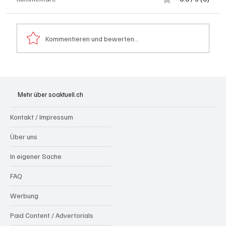
Kommentieren und bewerten...
Hilfikon: Brand in Heustock führt zu
stundenlangen Löscharbeiten
Mehr über soaktuell.ch
Kontakt / Impressum
Über uns
In eigener Sache
FAQ
Werbung
Paid Content / Advertorials