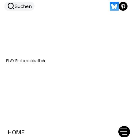
Suchen
PLAY Radio soaktuell.ch
HOME