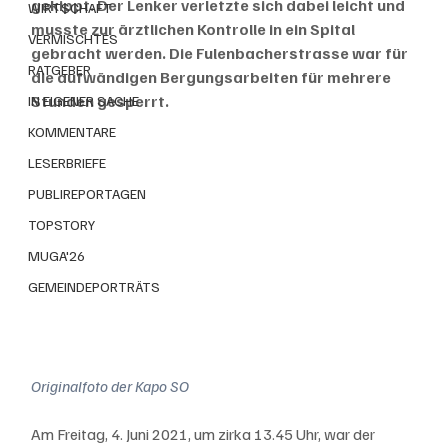
gekippt. Der Lenker verletzte sich dabei leicht und 
WIRTSCHAFT
musste zur ärztlichen Kontrolle in ein Spital 
VERMISCHTES
gebracht werden. Die Fulenbacherstrasse war für 
RATGEBER
die aufwändigen Bergungsarbeiten für mehrere 
Stunden gesperrt.
IN EIGENER SACHE
KOMMENTARE
LESERBRIEFE
PUBLIREPORTAGEN
TOPSTORY
MUGA'26
GEMEINDEPORTRÄTS
Originalfoto der Kapo SO
Am Freitag, 4. Juni 2021, um zirka 13.45 Uhr, war der 