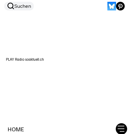
Suchen
PLAY Radio soaktuell.ch
HOME