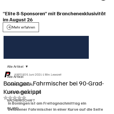
"Elite 8-Sponsoren" mit Branchenexklusivität
im August 26
Mehr erfahren
Alle Artikel
KAPO SO
5. Juni 2021
1 Min. Lesezeit
Alle Artikel
Boningen: Fahrmischer bei 90-Grad-
KANTON AARGAU
Kurve gekippt
KANTON SOLOTHURN
Mit NaN von 5 Sternen bewertet.
NACHBARSCHAFT
In Boningen ist am Freitagnachmittag ein 
INLAND
beladener Fahrmischer in einer Kurve auf die Seite 