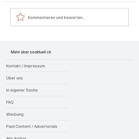
Kommentieren und bewerten...
Goldenes Viereck: Wie Aargau und
Solothurn den Schweizer Transit-Jackpot
Mehr über soaktuell.ch
nutzen
Kontakt / Impressum
Über uns
In eigener Sache
FAQ
Werbung
Paid Content / Advertorials
Alle Artikel