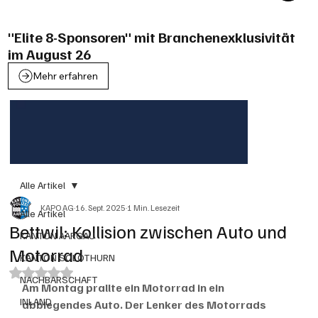
"Elite 8-Sponsoren" mit Branchenexklusivität
im August 26
Mehr erfahren
Alle Artikel
KAPO AG
16. Sept. 2025
1 Min. Lesezeit
Alle Artikel
Bettwil: Kollision zwischen Auto und
KANTON AARGAU
Motorrad
KANTON SOLOTHURN
Mit NaN von 5 Sternen bewertet.
NACHBARSCHAFT
Am Montag prallte ein Motorrad in ein 
INLAND
abbiegendes Auto. Der Lenker des Motorrads 