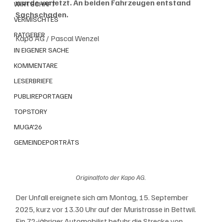
wurde verletzt. An beiden Fahrzeugen entstand 
WIRTSCHAFT
Sachschaden.
VERMISCHTES
RATGEBER
Kapo AG / Pascal Wenzel
IN EIGENER SACHE
KOMMENTARE
LESERBRIEFE
PUBLIREPORTAGEN
TOPSTORY
MUGA'26
GEMEINDEPORTRÄTS
Originalfoto der Kapo AG.
Der Unfall ereignete sich am Montag, 15. September 
2025, kurz vor 13.30 Uhr auf der Muristrasse in Bettwil. 
Ein 72-jähriger Automobilist befuhr die Strecke von 