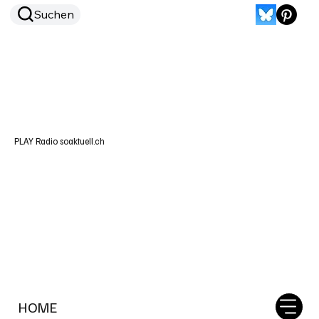
Suchen
PLAY Radio soaktuell.ch
HOME