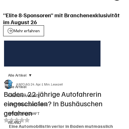
"Elite 8-Sponsoren" mit Branchenexklusivität
im August 26
Mehr erfahren
Alle Artikel
KAPO AG
24. Apr.
1 Min. Lesezeit
Alle Artikel
Baden: 22-jährige Autofahrerin
KANTON AARGAU
eingeschlafen? In Bushäuschen
KANTON SOLOTHURN
gefahren
NACHBARSCHAFT
Mit NaN von 5 Sternen bewertet.
INLAND
Eine Automobilistin verlor in Baden mutmasslich 