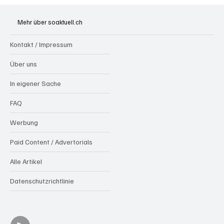
Riniken: Diensthund Konan spürt zwei
mutmassliche Einbrecher aus Algerien auf
Mehr über soaktuell.ch
Kontakt / Impressum
Über uns
In eigener Sache
FAQ
Werbung
Paid Content / Advertorials
Alle Artikel
Datenschutzrichtlinie