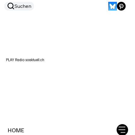
Suchen
PLAY Radio soaktuell.ch
HOME