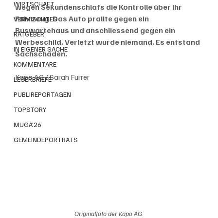
WIRTSCHAFT
wegen Sekundenschlafs die Kontrolle über ihr 
Fahrzeug. Das Auto prallte gegen ein 
VERMISCHTES
Buswartehaus und anschliessend gegen ein 
RATGEBER
Werbeschild. Verletzt wurde niemand. Es entstand 
IN EIGENER SACHE
Sachschaden.
KOMMENTARE
Kapo AG / Sarah Furrer
LESERBRIEFE
PUBLIREPORTAGEN
TOPSTORY
MUGA'26
GEMEINDEPORTRÄTS
Originalfoto der Kapo AG
.