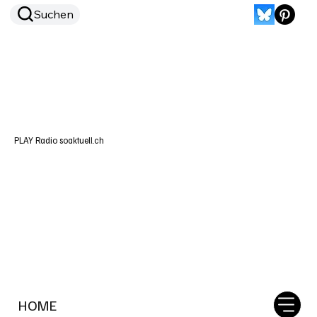
Suchen
PLAY Radio soaktuell.ch
HOME