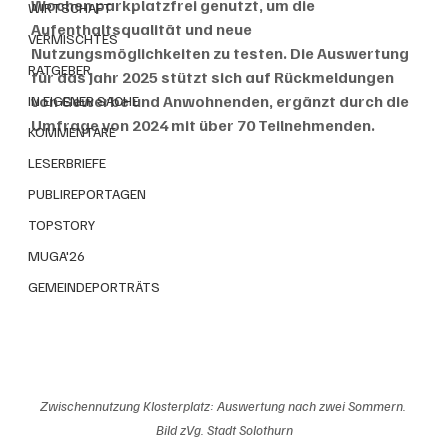
Wochen parkplatzfrei genutzt, um die 
WIRTSCHAFT
Aufenthaltsqualität und neue 
VERMISCHTES
Nutzungsmöglichkeiten zu testen. Die Auswertung 
RATGEBER
für das Jahr 2025 stützt sich auf Rückmeldungen 
von Gewerbe und Anwohnenden, ergänzt durch die 
IN EIGENER SACHE
Umfrage von 2024 mit über 70 Teilnehmenden.
KOMMENTARE
LESERBRIEFE
PUBLIREPORTAGEN
TOPSTORY
MUGA'26
GEMEINDEPORTRÄTS
Zwischennutzung Klosterplatz: Auswertung nach zwei Sommern. 
Bild zVg. Stadt Solothurn