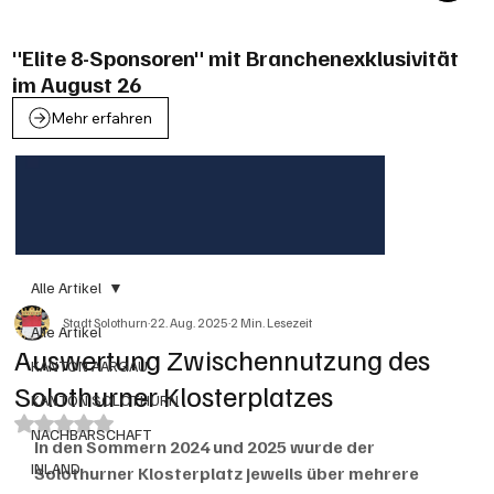
"Elite 8-Sponsoren" mit Branchenexklusivität
im August 26
Mehr erfahren
Alle Artikel
Stadt Solothurn
22. Aug. 2025
2 Min. Lesezeit
Alle Artikel
Auswertung Zwischennutzung des
KANTON AARGAU
Solothurner Klosterplatzes
KANTON SOLOTHURN
Mit NaN von 5 Sternen bewertet.
NACHBARSCHAFT
In den Sommern 2024 und 2025 wurde der 
INLAND
Solothurner Klosterplatz jeweils über mehrere 