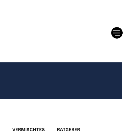
tter
Ratgeber
Leserbriefe
T
VERMISCHTES
RATGEBER