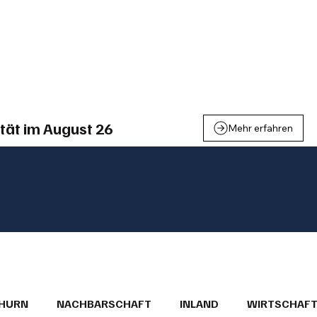
einden
Nachbarschaft
Inland
Wirtschaft
Leben
We
tät im August 26
Mehr erfahren
THURN
NACHBARSCHAFT
INLAND
WIRTSCHAF