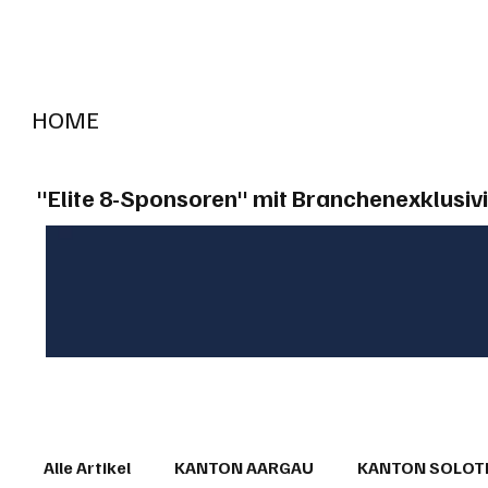
HOME
RADIO "live"
Aargau
Solothurn
Gem
"Elite 8-Sponsoren" mit Branchenexklusivi
Alle Artikel
KANTON AARGAU
KANTON SOLO