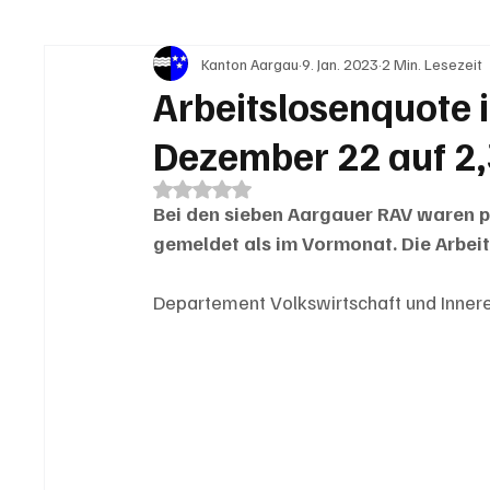
Kanton Aargau
9. Jan. 2023
2 Min. Lesezeit
IN EIGENER SACHE
KOMMENTARE
LESER
Arbeitslosenquote 
Dezember 22 auf 2,
Mit NaN von 5 Sternen bewertet.
Bei den sieben Aargauer RAV waren p
gemeldet als im Vormonat. Die Arbeit
Departement Volkswirtschaft und Inner