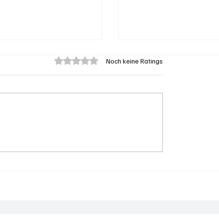
Mit 0 von 5 Sternen bewertet.
Noch keine Ratings
eengen: 62-jährige
Aargau: Barbara Bore
on Badegast tätlich
Mathys soll SVP-
iffen (Zeugen
Ständeratskandidati
t)
werden