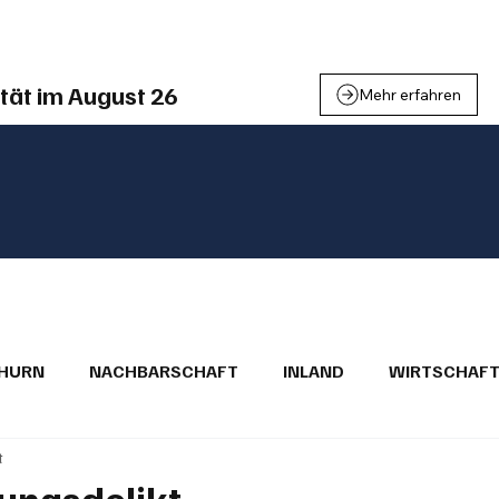
einden
Nachbarschaft
Inland
Wirtschaft
Leben
We
tät im August 26
Mehr erfahren
THURN
NACHBARSCHAFT
INLAND
WIRTSCHAF
t
BRIEFE
PUBLIREPORTAGEN
TOPSTORY
MUGA'