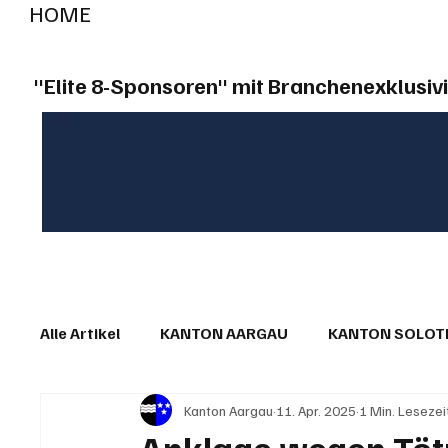
HOME
RADIO "live"
Aargau
Solothurn
Gem
"Elite 8-Sponsoren" mit Branchenexklusivi
Alle Artikel
KANTON AARGAU
KANTON SOLO
Kanton Aargau
11. Apr. 2025
1 Min. Lesezei
IN EIGENER SACHE
KOMMENTARE
LESER