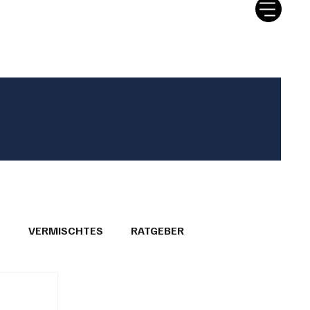
tter
Ratgeber
Leserbriefe
T
VERMISCHTES
RATGEBER
26
GEMEINDEPORTRÄTS