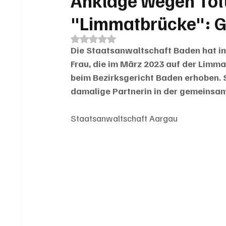
Anklage wegen Töt
"Limmatbrücke": Gi
Mit NaN von 5 Sternen bewertet.
Die Staatsanwaltschaft Baden hat i
Frau, die im März 2023 auf der Limm
beim Bezirksgericht Baden erhoben. S
damalige Partnerin in der gemeinsa
Staatsanwaltschaft Aargau