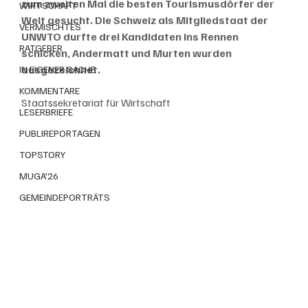
zum zweiten Mal die besten Tourismusdörfer der 
WIRTSCHAFT
Welt gesucht. Die Schweiz als Mitgliedstaat der 
VERMISCHTES
UNWTO durfte drei Kandidaten ins Rennen 
RATGEBER
schicken, Andermatt und Murten wurden 
ausgezeichnet.
IN EIGENER SACHE
KOMMENTARE
Staatssekretariat für Wirtschaft
LESERBRIEFE
PUBLIREPORTAGEN
TOPSTORY
MUGA'26
GEMEINDEPORTRÄTS