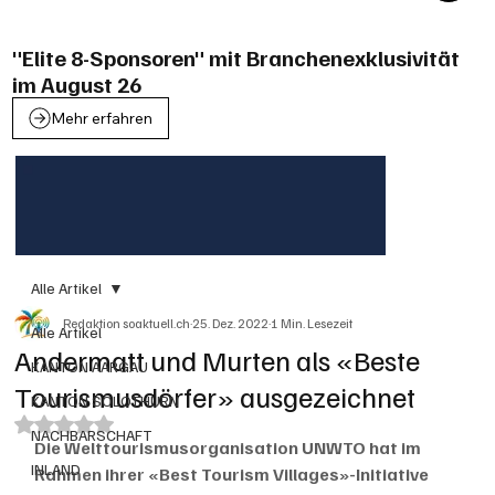
"Elite 8-Sponsoren" mit Branchenexklusivität
im August 26
Mehr erfahren
Alle Artikel
Redaktion soaktuell.ch
25. Dez. 2022
1 Min. Lesezeit
Alle Artikel
Andermatt und Murten als «Beste
KANTON AARGAU
Tourismusdörfer» ausgezeichnet
KANTON SOLOTHURN
Mit NaN von 5 Sternen bewertet.
NACHBARSCHAFT
Die Welttourismusorganisation UNWTO hat im 
INLAND
Rahmen ihrer «Best Tourism Villages»-Initiative 