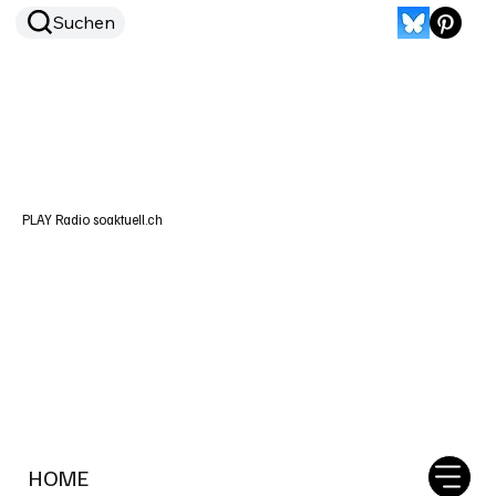
Suchen
PLAY Radio soaktuell.ch
HOME