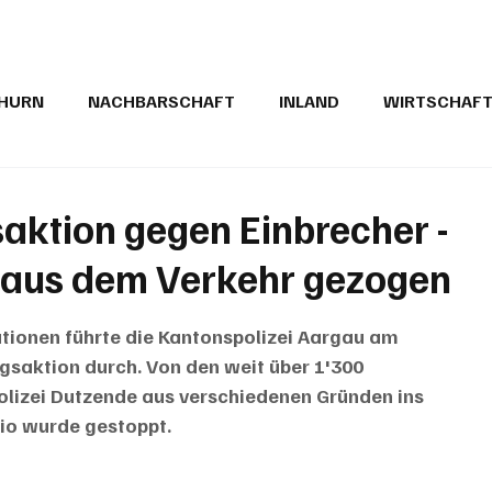
THURN
NACHBARSCHAFT
INLAND
WIRTSCHAF
BRIEFE
PUBLIREPORTAGEN
TOPSTORY
MUGA'
ktion gegen Einbrecher -
" aus dem Verkehr gezogen
ionen führte die Kantonspolizei Aargau am 
saktion durch. Von den weit über 1'300 
olizei Dutzende aus verschiedenen Gründen ins 
rio wurde gestoppt.