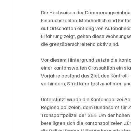
Die Hochsaison der Dämmerungseinbrüche
Einbruchszahlen. Mehrheitlich sind Einfa
auf Ortschaften entlang von Autobahnen 
Erfahrung zeigt, gehen diese Wohnungse
die grenzüberschreitend aktiv sind.
Vor diesem Hintergrund setzte die Kant
einer kantonsweiten Grossaktion ein sta
Vorjahre bestand das Ziel, den Kontroll
verhindern, Straftäter festzunehmen und
Unterstützt wurde die Kantonspolizei A
Regionalpolizeien, dem Bundesamt für Z
Transportpolizei der SBB. Um der hohen 
beteiligten sich die Kantonspolizeien Zü
die Polizei Baden-Württemberg mit eigen