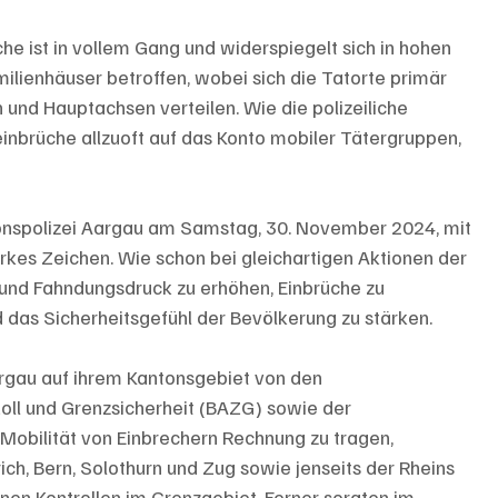
 ist in vollem Gang und widerspiegelt sich in hohen 
milienhäuser betroffen, wobei sich die Tatorte primär 
und Hauptachsen verteilen. Wie die polizeiliche 
inbrüche allzuoft auf das Konto mobiler Tätergruppen, 
onspolizei Aargau am Samstag, 30. November 2024, mit 
rkes Zeichen. Wie schon bei gleichartigen Aktionen der 
- und Fahndungsdruck zu erhöhen, Einbrüche zu 
 das Sicherheitsgefühl der Bevölkerung zu stärken.
argau auf ihrem Kantonsgebiet von den 
oll und Grenzsicherheit (BAZG) sowie der 
Mobilität von Einbrechern Rechnung zu tragen, 
rich, Bern, Solothurn und Zug sowie jenseits der Rheins 
en Kontrollen im Grenzgebiet. Ferner sorgten im 