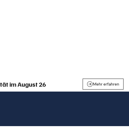
einden
Nachbarschaft
Inland
Wirtschaft
Leben
We
tät im August 26
Mehr erfahren