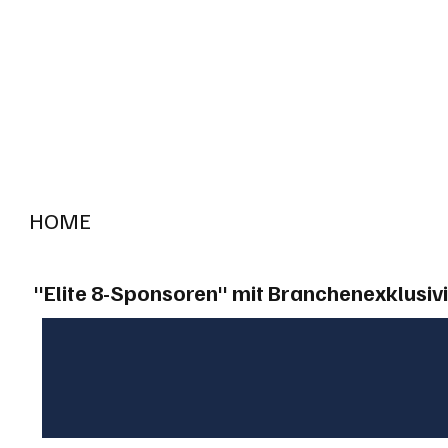
HOME
RADIO "live"
Aargau
Solothurn
Gem
"Elite 8-Sponsoren" mit Branchenexklusivi