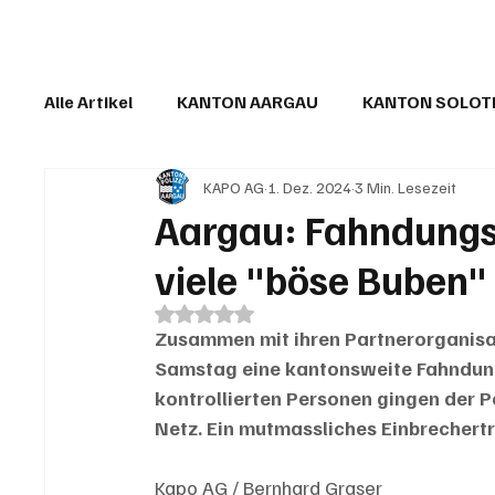
Alle Artikel
KANTON AARGAU
KANTON SOLO
KAPO AG
1. Dez. 2024
3 Min. Lesezeit
IN EIGENER SACHE
KOMMENTARE
LESER
Aargau: Fahndungsa
viele "böse Buben
Mit NaN von 5 Sternen bewertet.
Zusammen mit ihren Partnerorganisat
Samstag eine kantonsweite Fahndung
kontrollierten Personen gingen der P
Netz. Ein mutmassliches Einbrechert
Kapo AG / Bernhard Graser