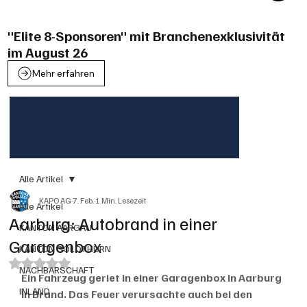
"Elite 8-Sponsoren" mit Branchenexklusivität
im August 26
Mehr erfahren
Alle Artikel
KAPO AG
7. Feb.
1 Min. Lesezeit
Alle Artikel
Aarburg: Autobrand in einer
KANTON AARGAU
Garagenbox
KANTON SOLOTHURN
Mit NaN von 5 Sternen bewertet.
NACHBARSCHAFT
Ein Fahrzeug geriet in einer Garagenbox in Aarburg 
INLAND
in Brand. Das Feuer verursachte auch bei den 