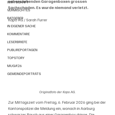
nebenstehenden Garagenboxen grossen 
WIRTSCHAFT
Sachschaden. Es wurde niemand verletzt.
VERMISCHTES
RATGEBER
Kapo AG / Sarah Furrer
IN EIGENER SACHE
KOMMENTARE
LESERBRIEFE
PUBLIREPORTAGEN
TOPSTORY
MUGA'26
GEMEINDEPORTRÄTS
Originalfoto der Kapo AG.
Zur Mittagszeit vom Freitag, 6. Februar 2026 ging bei der 
Kantonspolizei die Meldung ein, wonach in Aarburg 
schwarzer Rauch aus einer Garagenbox dringe. Die 