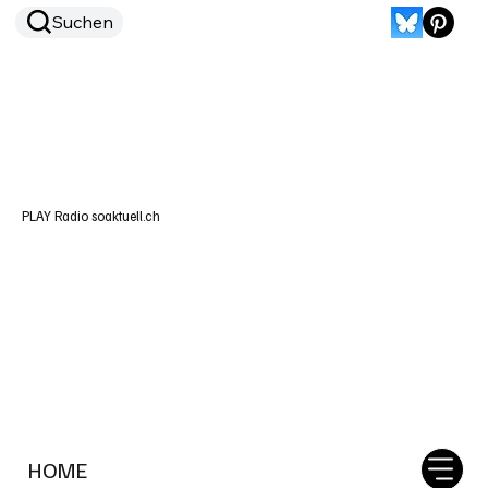
Suchen
PLAY Radio soaktuell.ch
HOME