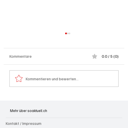
Kommentare
0.0 / 5 (0)
Kommentieren und bewerten...
Badi Seengen: 62-jährige Frau von
Badegast tätlich angegriffen (Zeugen
Mehr über soaktuell.ch
gesucht)
Kontakt / Impressum