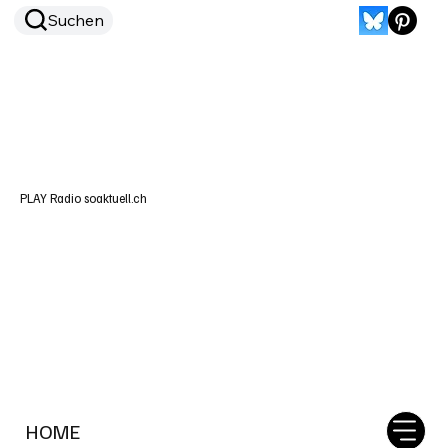
Suchen
PLAY Radio soaktuell.ch
HOME