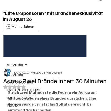
"Elite 8-Sponsoren" mit Branchenexklusivität
im August 26
Mehr erfahren
Alle Artikel
KAPO AG
13. Mai 2021
1 Min. Lesezeit
Alle Artikel
Aarau: Zwei Brände innert 30 Minuten
KANTON AARGAU
Mit NaN von 5 Sternen bewertet.
KANTON SOLOTHURN
Gleich zwei Mal musste die Feuerwehr Aarau am 
NACHBARSCHAFT
Mittwoch wegen eines Brandes ausrücken. Eine 
Person wurde verletzt ins Spital gebracht. Es 
INLAND
entstand Sachschaden.