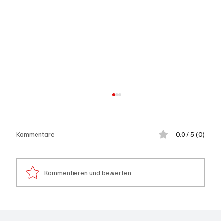
Kommentare
0.0 / 5 (0)
Kommentieren und bewerten...
Kölliken: 66-jähriger E-Roller-Fahrer bei
Kollision mit Auto tödlich verletzt