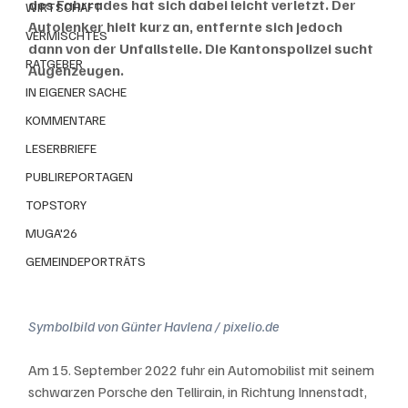
des Fahrrades hat sich dabei leicht verletzt. Der 
WIRTSCHAFT
Autolenker hielt kurz an, entfernte sich jedoch 
VERMISCHTES
dann von der Unfallstelle. Die Kantonspolizei sucht 
RATGEBER
Augenzeugen.
IN EIGENER SACHE
KOMMENTARE
LESERBRIEFE
PUBLIREPORTAGEN
TOPSTORY
MUGA'26
GEMEINDEPORTRÄTS
Symbolbild von Günter Havlena / pixelio.de
Am 15. September 2022 fuhr ein Automobilist mit seinem 
schwarzen Porsche den Tellirain, in Richtung Innenstadt, 