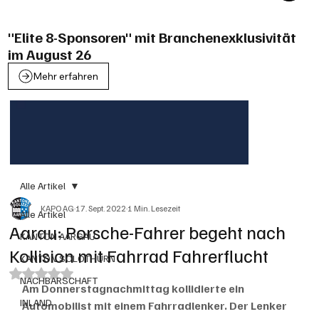
"Elite 8-Sponsoren" mit Branchenexklusivität
im August 26
Mehr erfahren
Alle Artikel
KAPO AG
17. Sept. 2022
1 Min. Lesezeit
Alle Artikel
Aarau: Porsche-Fahrer begeht nach
KANTON AARGAU
Kollision mit Fahrrad Fahrerflucht
KANTON SOLOTHURN
Mit NaN von 5 Sternen bewertet.
NACHBARSCHAFT
Am Donnerstagnachmittag kollidierte ein 
INLAND
Automobilist mit einem Fahrradlenker. Der Lenker 