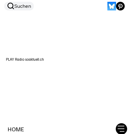
Suchen
PLAY Radio soaktuell.ch
HOME