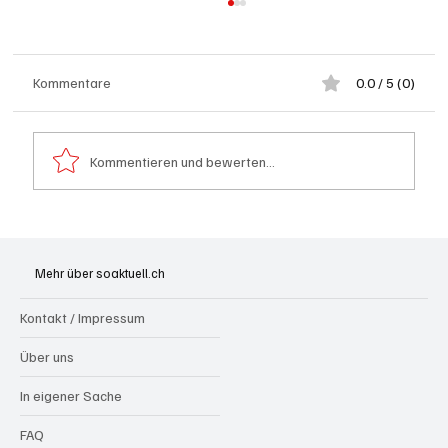
Kommentare
0.0 / 5 (0)
Kommentieren und bewerten...
Badi Seengen: 62-jährige Frau von
Badegast tätlich angegriffen (Zeugen
Mehr über soaktuell.ch
gesucht)
Kontakt / Impressum
Über uns
In eigener Sache
FAQ