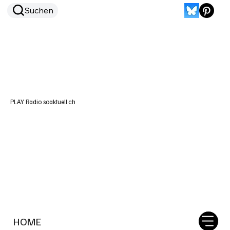
Suchen
PLAY Radio soaktuell.ch
HOME