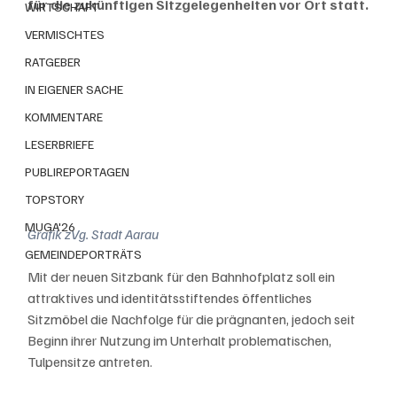
für die zukünftigen Sitzgelegenheiten vor Ort statt.
WIRTSCHAFT
VERMISCHTES
RATGEBER
IN EIGENER SACHE
KOMMENTARE
LESERBRIEFE
PUBLIREPORTAGEN
TOPSTORY
MUGA'26
Grafik zVg. Stadt Aarau
GEMEINDEPORTRÄTS
Mit der neuen Sitzbank für den Bahnhofplatz soll ein 
attraktives und identitätsstiftendes öffentliches 
Sitzmöbel die Nachfolge für die prägnanten, jedoch seit 
Beginn ihrer Nutzung im Unterhalt problematischen, 
Tulpensitze antreten.