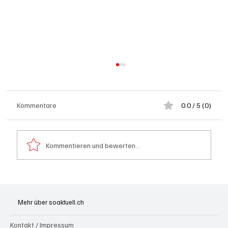
Kommentare
0.0 / 5 (0)
Kommentieren und bewerten...
Badi Seengen: 62-jährige Frau von
Badegast tätlich angegriffen (Zeugen
Mehr über soaktuell.ch
gesucht)
Kontakt / Impressum