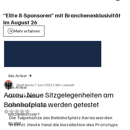
"Elite 8-Sponsoren" mit Branchenexklusivität
im August 26
Mehr erfahren
Alle Artikel
Stadt Aarau
7. Juni 2022
1 Min. Lesezeit
Alle Artikel
Aarau: Neue Sitzgelegenheiten am
KANTON AARGAU
Bahnhofplatz werden getestet
KANTON SOLOTHURN
Mit NaN von 5 Sternen bewertet.
NACHBARSCHAFT
Die Tulpensitze am Bahnhofplatz Aarau werden 
INLAND
ersetzt. Heute fand die Installation des Prototyps 