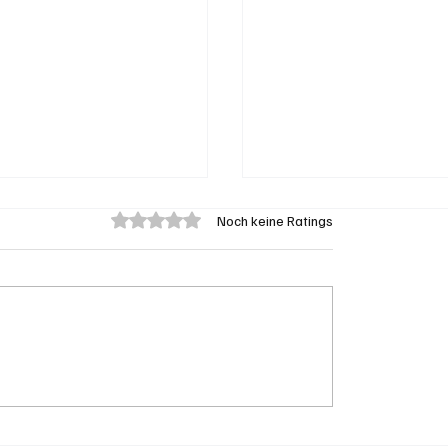
Mit 0 von 5 Sternen bewertet.
Noch keine Ratings
eengen: 62-jährige
Aargau: Barbara Bore
on Badegast tätlich
Mathys soll SVP-
iffen (Zeugen
Ständeratskandidati
t)
werden