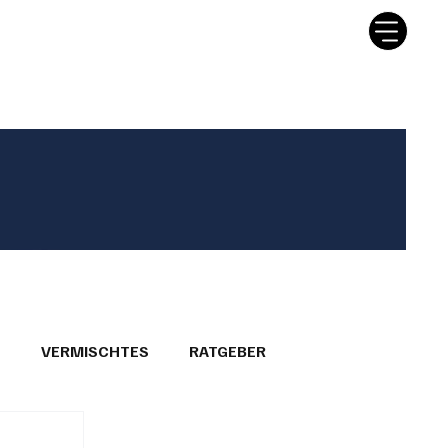
tter
Ratgeber
Leserbriefe
T
VERMISCHTES
RATGEBER
26
GEMEINDEPORTRÄTS