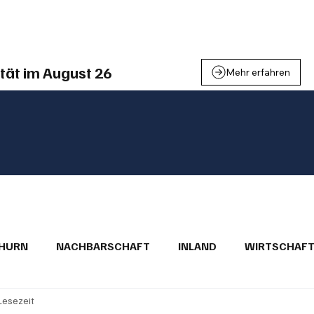
einden
Nachbarschaft
Inland
Wirtschaft
Leben
We
tät im August 26
Mehr erfahren
THURN
NACHBARSCHAFT
INLAND
WIRTSCHAF
 Lesezeit
BRIEFE
PUBLIREPORTAGEN
TOPSTORY
MUGA'