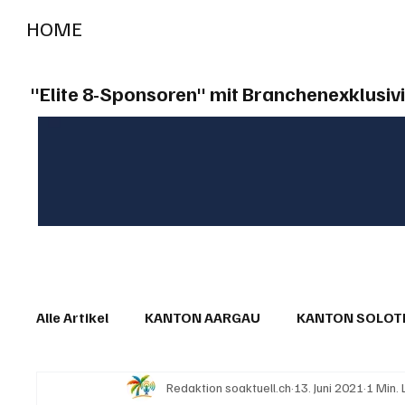
HOME
RADIO "live"
Aargau
Solothurn
Gem
"Elite 8-Sponsoren" mit Branchenexklusivi
Alle Artikel
KANTON AARGAU
KANTON SOLO
Redaktion soaktuell.ch
13. Juni 2021
1 Min.
IN EIGENER SACHE
KOMMENTARE
LESER