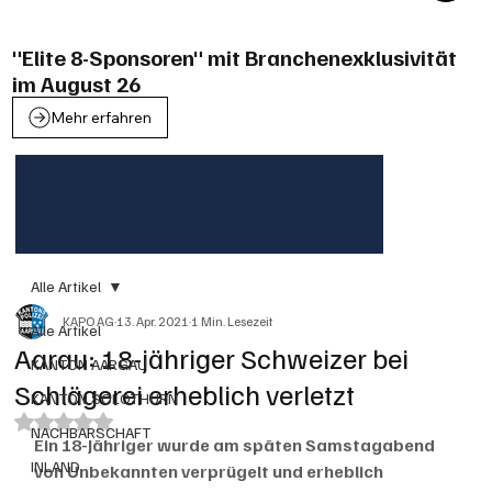
"Elite 8-Sponsoren" mit Branchenexklusivität
im August 26
Mehr erfahren
Alle Artikel
KAPO AG
13. Apr. 2021
1 Min. Lesezeit
Alle Artikel
Aarau: 18-jähriger Schweizer bei
KANTON AARGAU
Schlägerei erheblich verletzt
KANTON SOLOTHURN
Mit NaN von 5 Sternen bewertet.
NACHBARSCHAFT
Ein 18-Jähriger wurde am späten Samstagabend 
INLAND
von Unbekannten verprügelt und erheblich 