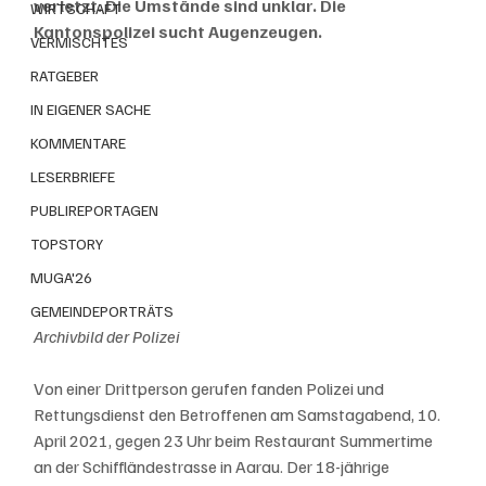
verletzt. Die Umstände sind unklar. Die 
WIRTSCHAFT
Kantonspolizei sucht Augenzeugen.
VERMISCHTES
RATGEBER
IN EIGENER SACHE
KOMMENTARE
LESERBRIEFE
PUBLIREPORTAGEN
TOPSTORY
MUGA'26
GEMEINDEPORTRÄTS
Archivbild der Polizei
Von einer Drittperson gerufen fanden Polizei und 
Rettungsdienst den Betroffenen am Samstagabend, 10. 
April 2021, gegen 23 Uhr beim Restaurant Summertime 
an der Schiffländestrasse in Aarau. Der 18-jährige 