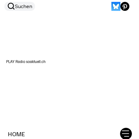
Suchen
PLAY Radio soaktuell.ch
HOME