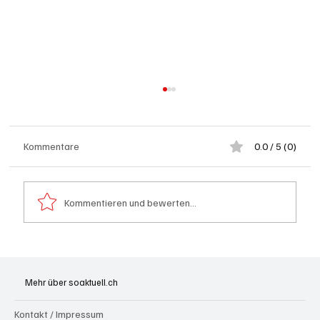
Kommentare
0.0 / 5 (0)
Kommentieren und bewerten...
Spürnasen im Dauereinsatz: Der Aargau ist
die Schweizer Hochburg der Polizeihunde
Mehr über soaktuell.ch
Kontakt / Impressum