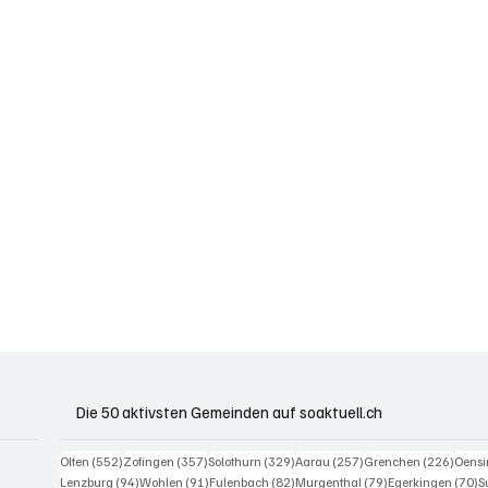
Die 50 aktivsten Gemeinden auf soaktuell.ch
552 Beiträge
357 Beiträge
329 Beiträge
257 Beiträge
226 B
Olten
(552)
Zofingen
(357)
Solothurn
(329)
Aarau
(257)
Grenchen
(226)
Oens
94 Beiträge
91 Beiträge
82 Beiträge
79 Beiträge
7
Lenzburg
(94)
Wohlen
(91)
Fulenbach
(82)
Murgenthal
(79)
Egerkingen
(70)
S