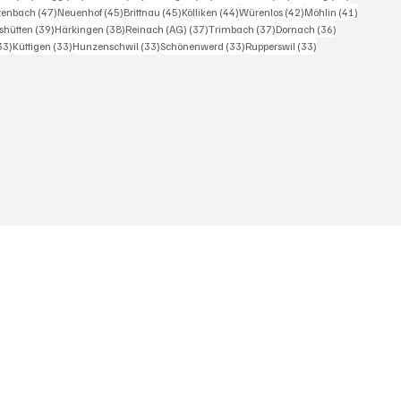
iträge
47 Beiträge
45 Beiträge
45 Beiträge
44 Beiträge
42 Beiträge
41 Beiträ
itenbach
(47)
Neuenhof
(45)
Brittnau
(45)
Kölliken
(44)
Würenlos
(42)
Möhlin
(41)
Beiträge
39 Beiträge
38 Beiträge
37 Beiträge
37 Beiträge
36 Beiträge
shütten
(39)
Härkingen
(38)
Reinach (AG)
(37)
Trimbach
(37)
Dornach
(36)
33 Beiträge
33 Beiträge
33 Beiträge
33 Beiträge
33 Beiträge
33)
Küttigen
(33)
Hunzenschwil
(33)
Schönenwerd
(33)
Rupperswil
(33)