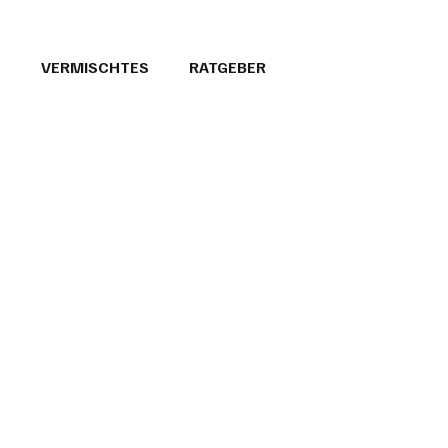
T
VERMISCHTES
RATGEBER
26
GEMEINDEPORTRÄTS