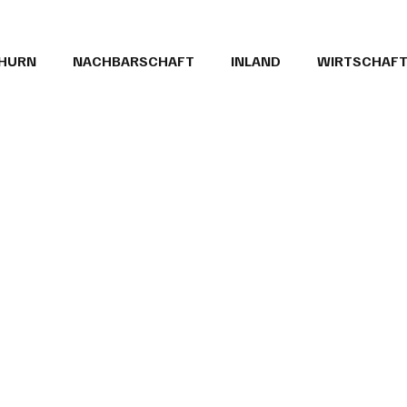
THURN
NACHBARSCHAFT
INLAND
WIRTSCHAF
BRIEFE
PUBLIREPORTAGEN
TOPSTORY
MUGA'