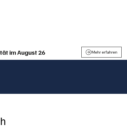
einden
Nachbarschaft
Inland
Wirtschaft
Leben
We
tät im August 26
Mehr erfahren
ch