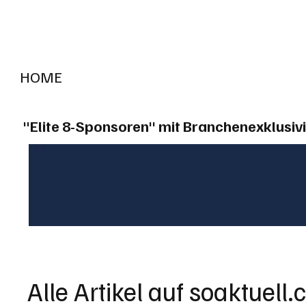
HOME
RADIO "live"
Aargau
Solothurn
Gem
"Elite 8-Sponsoren" mit Branchenexklusivi
Alle Artikel auf soaktuell.