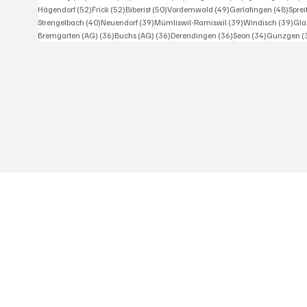
52 Beiträge
52 Beiträge
50 Beiträge
49 Beiträge
48 Be
Hägendorf
(52)
Frick
(52)
Biberist
(50)
Vordemwald
(49)
Gerlafingen
(48)
Spre
40 Beiträge
39 Beiträge
39 Beiträge
39 
Strengelbach
(40)
Neuendorf
(39)
Mümliswil-Ramiswil
(39)
Windisch
(39)
Gla
36 Beiträge
36 Beiträge
36 Beiträge
34 Beiträge
Bremgarten (AG)
(36)
Buchs (AG)
(36)
Derendingen
(36)
Seon
(34)
Gunzgen
(