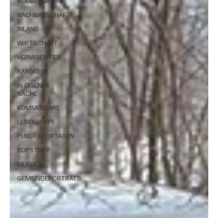
SOLOTHURN
NACHBARSCHAFT
INLAND
WIRTSCHAFT
VERMISCHTES
RATGEBER
IN EIGENER
SACHE
KOMMENTARE
LESERBRIEFE
PUBLIREPORTAGEN
TOPSTORY
MUGA'26
GEMEINDEPORTRÄTS