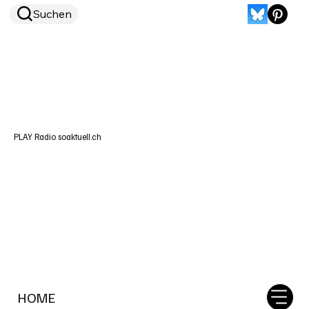
Suchen
PLAY Radio soaktuell.ch
HOME