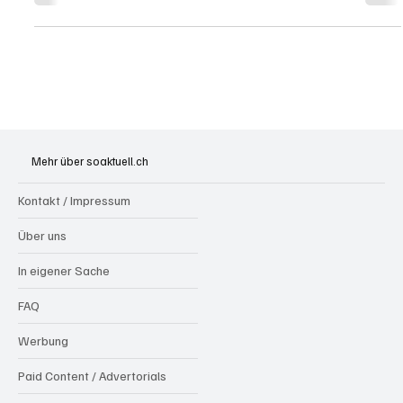
Eine heftige Auffahrkollision ausserhalb von Eggenwil führte
am Donnerstagmittag zu einem weiteren Zusammenstoss.
Drei Beteiligte wurden...
Mehr über soaktuell.ch
Kontakt / Impressum
Über uns
In eigener Sache