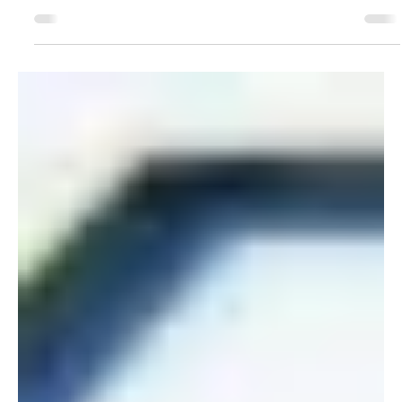
prallten gegen einen Baum. In beiden Fällen dürfte eine nicht
angepasste Geschwindigkeit zum Unfall geführt haben. Kapo
AG / Kathrin Wettstein Originalfoto der Kapo AG Der erste
Selbstunfall ereignete sich am Samstag, 17. Januar 2026,
gegen 16.00 Uhr auf der Boniswilerstrasse in Leutwil . Ein 18-
jähriger Automobilist war von Boniswil her unterwegs, als er in
einer R